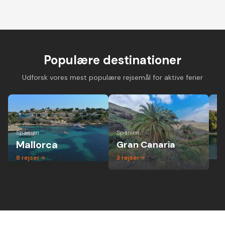
Cykelferie på
Cykelferie på elcykel -
Vandreferie i mi
landevejscykel med
aktiv ferie hvor alle
gruppe - altid 
danske guider og
kan være med
dansk guide
forskellige niveauer
Populære destinationer
Udforsk vores mest populære rejsemål for aktive ferier
Spanien
Spanien
Ita
Mallorca
Gran Canaria
P
8
rejser
3
rejser
1
r