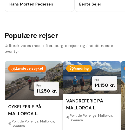
holydays, alt godt planlagt fra start
ikke fortryde. Lutter skønne
Hans Morten Pedersen
Bente Sejer
til slut, modtog en app hvor alt var
mennesker, omgivelser og
beskrevet så der ikke var noget at
oplevelser.
"
tage fejl af inden afrejse. Hotel
,guider ,cykler som var lejet var i top
, har været afsted 10 gange før men
vi så nye ting og ruter hver dag.
Bare se at komme afsted der er
Populære rejser
noget for en hver.
"
Udforsk vores mest efterspurgte rejser og find dit næste
eventyr
Landevejscykel
Vandring
Fra
14.150
kr.
Fra
11.250
kr.
VANDREFERIE PÅ
CYKELFERIE PÅ
MALLORCA I
MALLORCA I
EFTERÅRET
Port de Pollença, Mallorca,
EFTERÅRET
Spanien
Port de Pollença, Mallorca,
Spanien