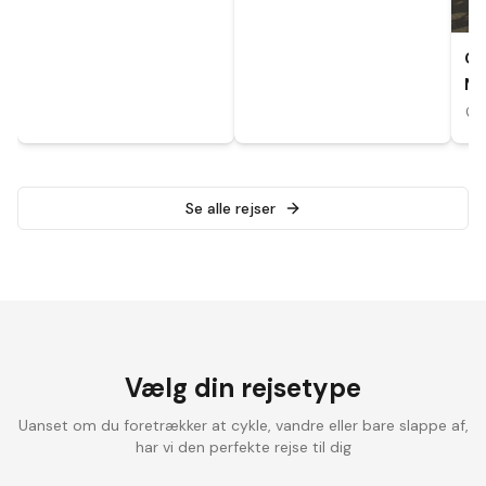
CY
MA
A
Se alle rejser
Vælg din rejsetype
Uanset om du foretrækker at cykle, vandre eller bare slappe af,
har vi den perfekte rejse til dig
Landevejscykling
Elcykelrejser
Vandrefer