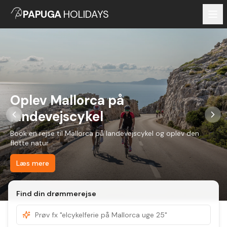
PAPUGA
HOLIDAYS
Oplev Mallorca på
landevejscykel
Book en rejse til Mallorca på landevejscykel og oplev den
flotte natur
Læs mere
Find din drømmerejse