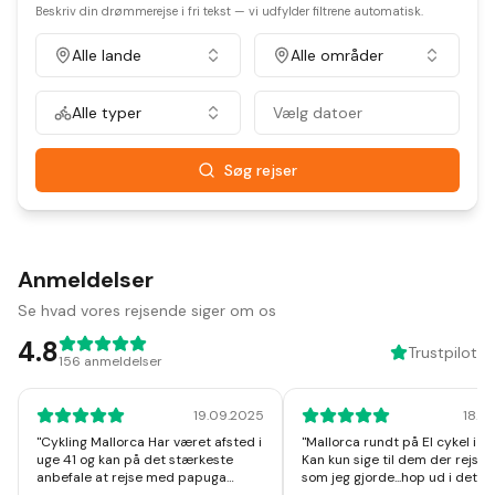
Beskriv din drømmerejse i fri tekst — vi udfylder filtrene automatisk.
Alle lande
Alle områder
Alle typer
Vælg datoer
Søg rejser
Anmeldelser
Se hvad vores rejsende siger om os
4.8
Trustpilot
156
anmeldelser
19.09.2025
18.1
"
Cykling Mallorca Har været afsted i
"
Mallorca rundt på El cykel i u
uge 41 og kan på det stærkeste
Kan kun sige til dem der rejser
anbefale at rejse med papuga
som jeg gjorde...hop ud i det, I v