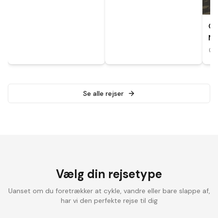
CY
MA
A
Se alle rejser
Vælg din rejsetype
Uanset om du foretrækker at cykle, vandre eller bare slappe af,
har vi den perfekte rejse til dig
Landevejscykling
Elcykelrejser
Vandrefer