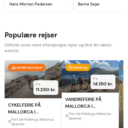
holydays, alt godt planlagt fra start
ikke fortryde. Lutter skønne
Hans Morten Pedersen
Bente Sejer
til slut, modtog en app hvor alt var
mennesker, omgivelser og
beskrevet så der ikke var noget at
oplevelser.
"
tage fejl af inden afrejse. Hotel
,guider ,cykler som var lejet var i top
, har været afsted 10 gange før men
vi så nye ting og ruter hver dag.
Bare se at komme afsted der er
Populære rejser
noget for en hver.
"
Udforsk vores mest efterspurgte rejser og find dit næste
eventyr
Landevejscykel
Vandring
Fra
14.150
kr.
Fra
11.250
kr.
VANDREFERIE PÅ
CYKELFERIE PÅ
MALLORCA I
MALLORCA I
EFTERÅRET
Port de Pollença, Mallorca,
EFTERÅRET
Spanien
Port de Pollença, Mallorca,
Spanien