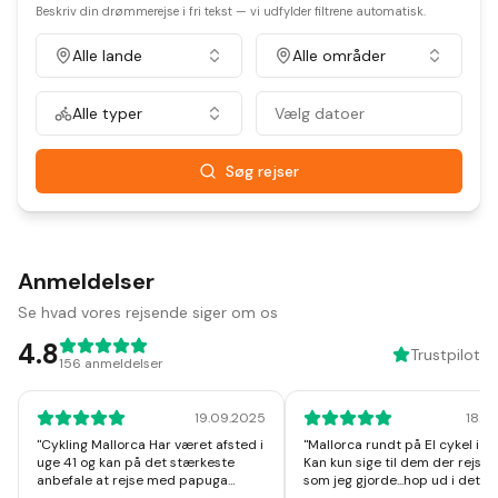
Beskriv din drømmerejse i fri tekst — vi udfylder filtrene automatisk.
Alle lande
Alle områder
Alle typer
Vælg datoer
Søg rejser
Anmeldelser
Se hvad vores rejsende siger om os
4.8
Trustpilot
156
anmeldelser
19.09.2025
18.1
"
Cykling Mallorca Har været afsted i
"
Mallorca rundt på El cykel i u
uge 41 og kan på det stærkeste
Kan kun sige til dem der rejser
anbefale at rejse med papuga
som jeg gjorde...hop ud i det, I v