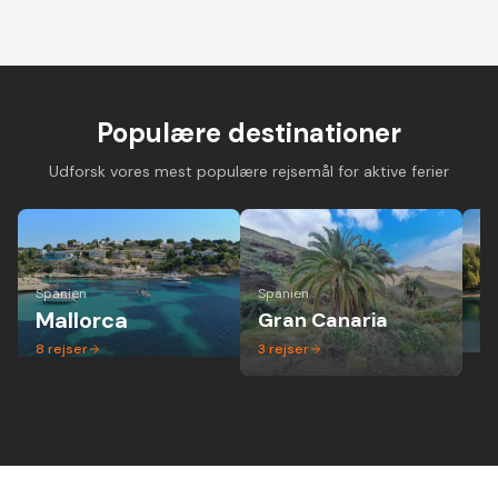
Cykelferie på
Cykelferie på elcykel -
Vandreferie i mi
landevejscykel med
aktiv ferie hvor alle
gruppe - altid 
danske guider og
kan være med
dansk guide
forskellige niveauer
Populære destinationer
Udforsk vores mest populære rejsemål for aktive ferier
Spanien
Spanien
Ita
Mallorca
Gran Canaria
P
8
rejser
3
rejser
1
r