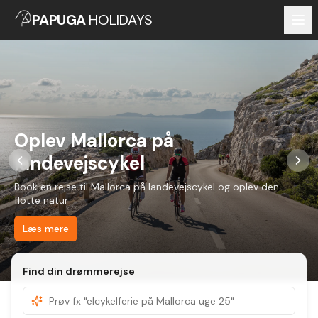
PAPUGA
HOLIDAYS
Oplev Mallorca på
landevejscykel
Book en rejse til Mallorca på landevejscykel og oplev den
flotte natur
Læs mere
Find din drømmerejse