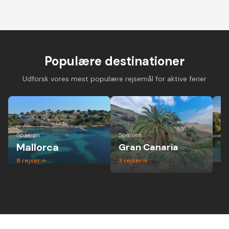
Cykelferie på
Cykelferie på elcykel -
Vandreferie i mi
landevejscykel med
aktiv ferie hvor alle
gruppe - altid 
danske guider og
kan være med
dansk guide
forskellige niveauer
Populære destinationer
Udforsk vores mest populære rejsemål for aktive ferier
Spanien
Spanien
Ita
Mallorca
Gran Canaria
P
8
rejser
3
rejser
1
r