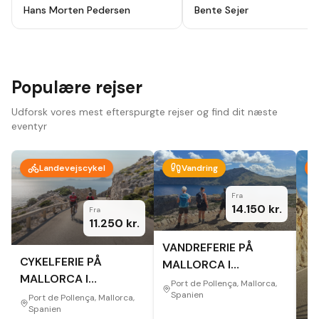
holydays, alt godt planlagt fra start
ikke fortryde. Lutter skønne
Hans Morten Pedersen
Bente Sejer
til slut, modtog en app hvor alt var
mennesker, omgivelser og
beskrevet så der ikke var noget at
oplevelser.
"
tage fejl af inden afrejse. Hotel
,guider ,cykler som var lejet var i top
, har været afsted 10 gange før men
vi så nye ting og ruter hver dag.
Bare se at komme afsted der er
Populære rejser
noget for en hver.
"
Udforsk vores mest efterspurgte rejser og find dit næste
eventyr
Landevejscykel
Vandring
Fra
14.150
kr.
Fra
11.250
kr.
VANDREFERIE PÅ
CYKELFERIE PÅ
MALLORCA I
MALLORCA I
EFTERÅRET
Port de Pollença, Mallorca,
EFTERÅRET
Spanien
Port de Pollença, Mallorca,
Spanien