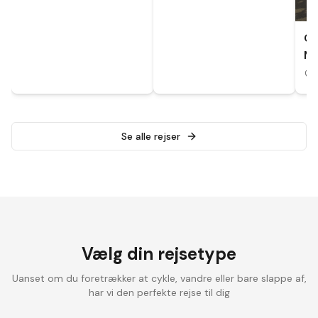
CY
MA
A
Se alle rejser
Vælg din rejsetype
Uanset om du foretrækker at cykle, vandre eller bare slappe af,
har vi den perfekte rejse til dig
Landevejscykling
Elcykelrejser
Vandrefer