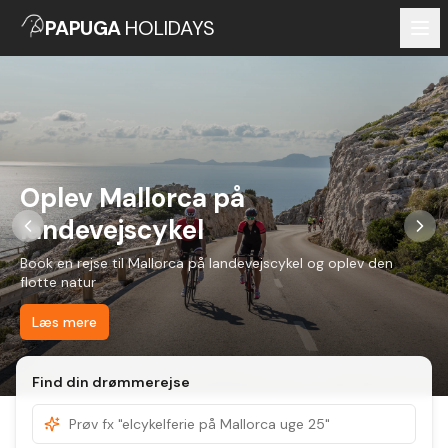
PAPUGA
HOLIDAYS
Oplev Mallorca på
landevejscykel
Book en rejse til Mallorca på landevejscykel og oplev den
flotte natur
Læs mere
Find din drømmerejse