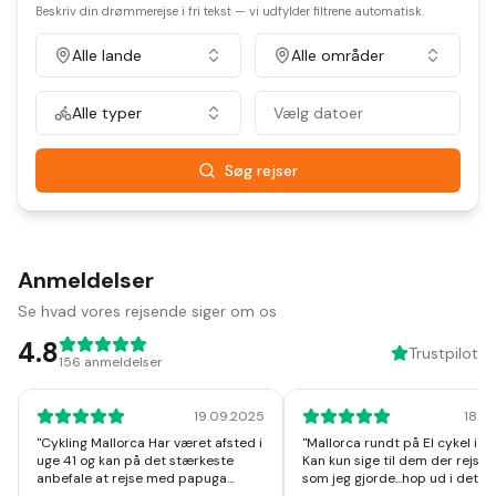
Beskriv din drømmerejse i fri tekst — vi udfylder filtrene automatisk.
Alle lande
Alle områder
Alle typer
Vælg datoer
Søg rejser
Anmeldelser
Se hvad vores rejsende siger om os
4.8
Trustpilot
156
anmeldelser
19.09.2025
18.1
"
Cykling Mallorca Har været afsted i
"
Mallorca rundt på El cykel i u
uge 41 og kan på det stærkeste
Kan kun sige til dem der rejser
anbefale at rejse med papuga
som jeg gjorde...hop ud i det, I v