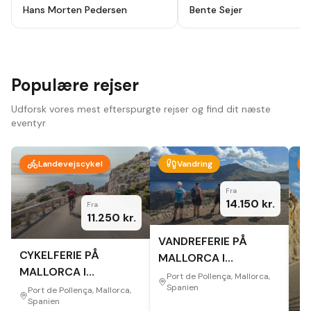
holydays, alt godt planlagt fra start
ikke fortryde. Lutter skønne
Hans Morten Pedersen
Bente Sejer
til slut, modtog en app hvor alt var
mennesker, omgivelser og
beskrevet så der ikke var noget at
oplevelser.
"
tage fejl af inden afrejse. Hotel
,guider ,cykler som var lejet var i top
, har været afsted 10 gange før men
vi så nye ting og ruter hver dag.
Bare se at komme afsted der er
Populære rejser
noget for en hver.
"
Udforsk vores mest efterspurgte rejser og find dit næste
eventyr
Landevejscykel
Vandring
Fra
14.150
kr.
Fra
11.250
kr.
VANDREFERIE PÅ
CYKELFERIE PÅ
MALLORCA I
MALLORCA I
EFTERÅRET
Port de Pollença, Mallorca,
EFTERÅRET
Spanien
Port de Pollença, Mallorca,
Spanien