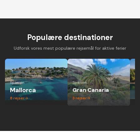
Cykelferie på
Cykelferie på elcykel -
Vandreferie i mi
landevejscykel med
aktiv ferie hvor alle
gruppe - altid 
danske guider og
kan være med
dansk guide
forskellige niveauer
Populære destinationer
Udforsk vores mest populære rejsemål for aktive ferier
Spanien
Spanien
Ita
Mallorca
Gran Canaria
P
8
rejser
3
rejser
1
r