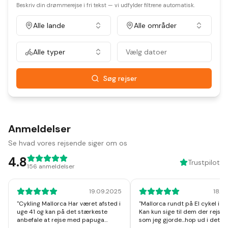
Beskriv din drømmerejse i fri tekst — vi udfylder filtrene automatisk.
Alle lande
Alle områder
Alle typer
Vælg datoer
Søg rejser
Anmeldelser
Se hvad vores rejsende siger om os
4.8
Trustpilot
156
anmeldelser
19.09.2025
18.1
"
Cykling Mallorca Har været afsted i
"
Mallorca rundt på El cykel i u
uge 41 og kan på det stærkeste
Kan kun sige til dem der rejser
anbefale at rejse med papuga
som jeg gjorde...hop ud i det, I v