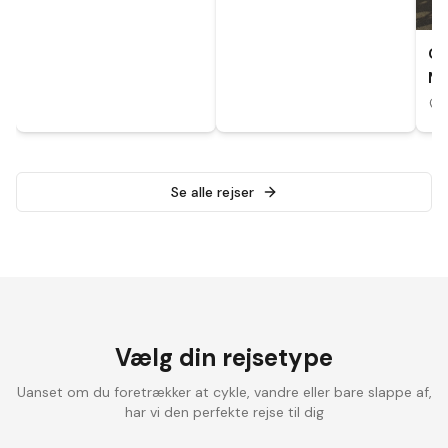
CY
MA
A
Se alle rejser
Vælg din rejsetype
Uanset om du foretrækker at cykle, vandre eller bare slappe af,
har vi den perfekte rejse til dig
Landevejscykling
Elcykelrejser
Vandrefer