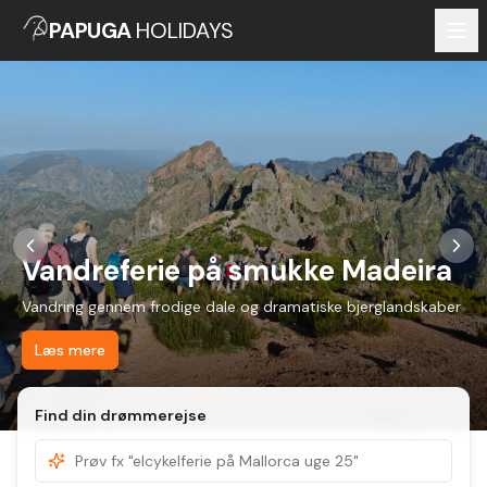
PAPUGA
HOLIDAYS
Vandreferie på smukke Madeira
Vandring gennem frodige dale og dramatiske bjerglandskaber
Læs mere
Find din drømmerejse