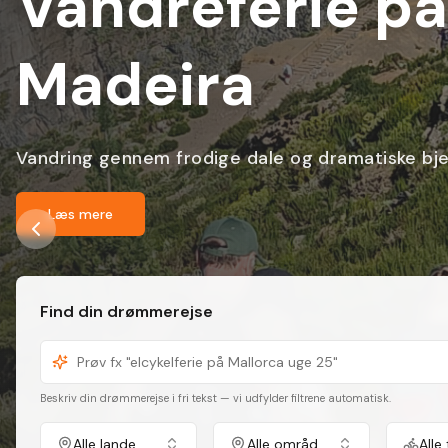
Elcykelferie p
Tag forskud på sommeren under Gran Canarias 
Læs mere
Find din drømmerejse
Beskriv din drømmerejse i fri tekst — vi udfylder filtrene automatisk.
Alle lande
Alle områder
Alle