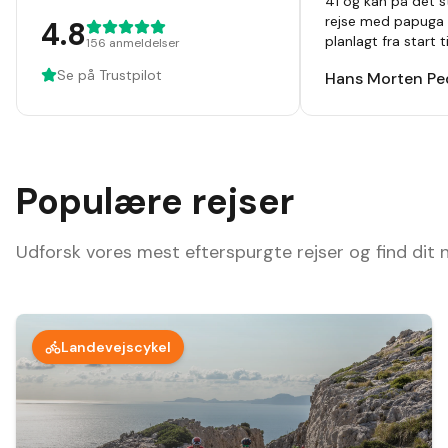
41 og kan på det s
rejse med papuga 
4.8
planlagt fra start 
156
anmeldelser
hvor alt var beskre
Se på Trustpilot
Hans Morten Pe
noget at tage fejl 
,guider ,cykler som 
været afsted 10 ga
ting og ruter hver
afsted der er noget
Populære rejser
Udforsk vores mest efterspurgte rejser og find dit
Landevejscykel