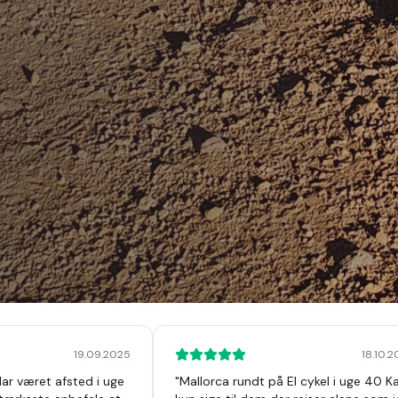
19.09.2025
18.10.
Har været afsted i uge
"
Mallorca rundt på El cykel i uge 40 K