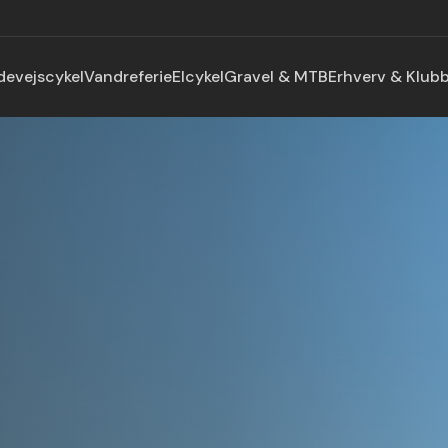
devejscykel
Vandreferie
Elcykel
Gravel & MTB
Erhverv & Klub