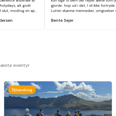
tærkeste anbefale at
kun sige til dem der rejser alene som 
holydays, alt godt
gjorde...hop ud i det, I vil ikke fortryde.
til slut, modtog en app
Lutter skønne mennesker, omgivelser
vet så der ikke var
oplevelser.
"
dersen
Bente Sejer
af inden afrejse. Hotel
var lejet var i top , har
nge før men vi så nye
 dag. Bare se at komme
 for en hver.
"
 næste eventyr
Vandring