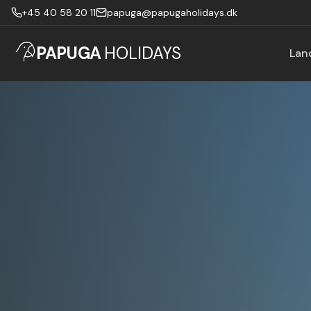
+45 40 58 20 11
papuga@papugaholidays.dk
PAPUGA
HOLIDAYS
Lan