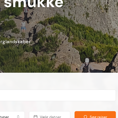
å Gran Canaria
blå himmel
 typer
Vælg datoer
Søg rejser