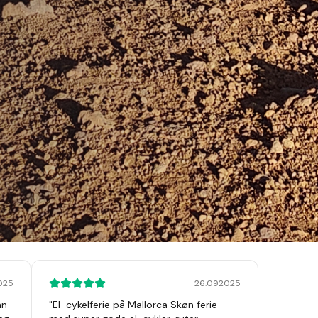
2025
26.092025
an
"
El-cykelferie på Mallorca Skøn ferie