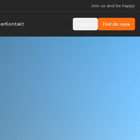
Join us and be happy
ber
Kontakt
Log ind
Find din rejse