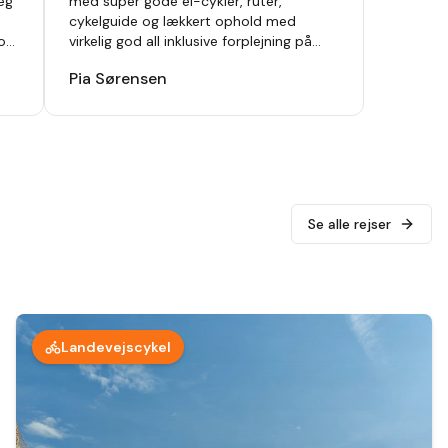
jeg
med super gode el-cykler, ruter,
cykelguide og lækkert ophold med
 og
virkelig god all inklusive forplejning på
(A10Hotels) Club del Sol Resort and Spa.
Pia Sørensen
Kan varmt anbefales.
"
Se alle rejser
Landevejscykel