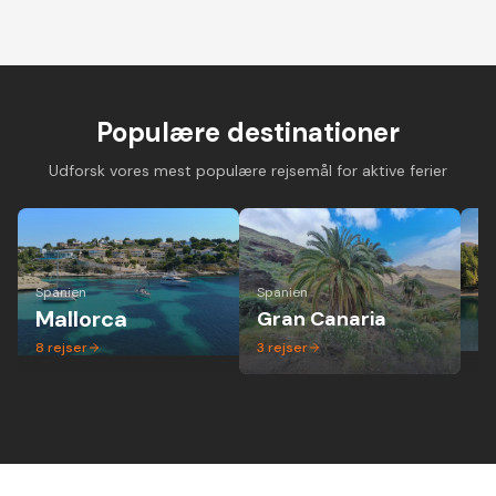
Cykelferie på
Cykelferie på elcykel -
Vandreferie i mi
landevejscykel med
aktiv ferie hvor alle
gruppe - altid 
danske guider og
kan være med
dansk guide
forskellige niveauer
Populære destinationer
Udforsk vores mest populære rejsemål for aktive ferier
Spanien
Spanien
Ita
Mallorca
Gran Canaria
P
8
rejser
3
rejser
1
r