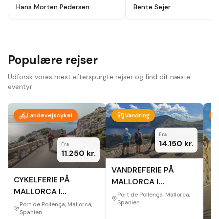
holydays, alt godt planlagt fra start
ikke fortryde. Lutter skønne
Hans Morten Pedersen
Bente Sejer
til slut, modtog en app hvor alt var
mennesker, omgivelser og
beskrevet så der ikke var noget at
oplevelser.
"
tage fejl af inden afrejse. Hotel
,guider ,cykler som var lejet var i top
, har været afsted 10 gange før men
vi så nye ting og ruter hver dag.
Bare se at komme afsted der er
Populære rejser
noget for en hver.
"
Udforsk vores mest efterspurgte rejser og find dit næste
eventyr
Landevejscykel
Vandring
Fra
14.150
kr.
Fra
11.250
kr.
VANDREFERIE PÅ
CYKELFERIE PÅ
MALLORCA I
MALLORCA I
EFTERÅRET
Port de Pollença, Mallorca,
EFTERÅRET
Spanien
Port de Pollença, Mallorca,
Spanien