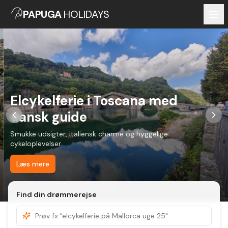
PAPUGA
HOLIDAYS
Elcykelferie i Toscana med
dansk guide
Smukke udsigter, italiensk charme og hyggelige
cykeloplevelser
Læs mere
Find din drømmerejse