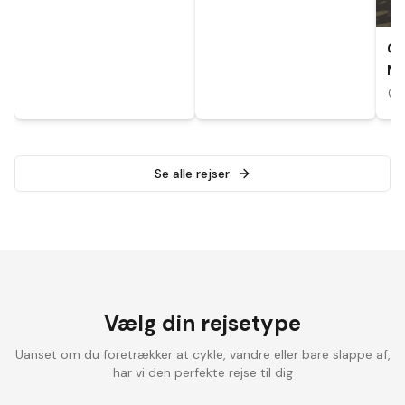
CY
MA
A
Se alle rejser
Vælg din rejsetype
Uanset om du foretrækker at cykle, vandre eller bare slappe af,
har vi den perfekte rejse til dig
Landevejscykling
Elcykelrejser
Vandrefer