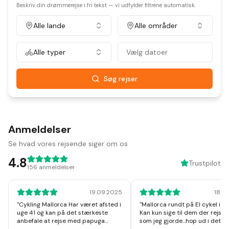
Beskriv din drømmerejse i fri tekst — vi udfylder filtrene automatisk.
Alle lande
Alle områder
Alle typer
Vælg datoer
Søg rejser
Anmeldelser
Se hvad vores rejsende siger om os
4.8
Trustpilot
156
anmeldelser
19.09.2025
18.1
"
Cykling Mallorca Har været afsted i
"
Mallorca rundt på El cykel i u
uge 41 og kan på det stærkeste
Kan kun sige til dem der rejser
anbefale at rejse med papuga
som jeg gjorde...hop ud i det, I v