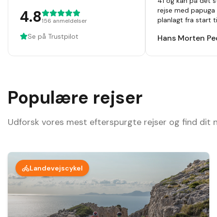
41 og kan på det s
rejse med papuga 
4.8
planlagt fra start 
156
anmeldelser
hvor alt var beskre
Se på Trustpilot
Hans Morten Pe
noget at tage fejl 
,guider ,cykler som 
været afsted 10 ga
ting og ruter hver
afsted der er noget
Populære rejser
Udforsk vores mest efterspurgte rejser og find dit
Landevejscykel