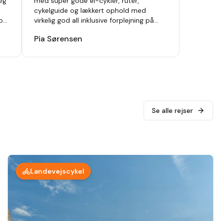
jeg
med super gode el-cykler, ruter,
cykelguide og lækkert ophold med
 og
virkelig god all inklusive forplejning på
(A10Hotels) Club del Sol Resort and Spa.
Pia Sørensen
Kan varmt anbefales.
"
Se alle rejser
Landevejscykel