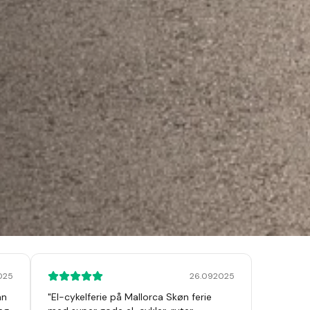
2025
26.092025
an
"
El-cykelferie på Mallorca Skøn ferie