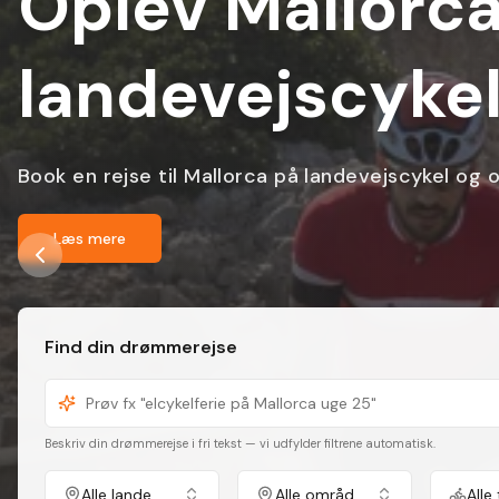
Elcykelferie i
dansk guide
Smukke udsigter, italiensk charme og hyggelige 
Læs mere
Find din drømmerejse
Beskriv din drømmerejse i fri tekst — vi udfylder filtrene automatisk.
Alle lande
Alle områder
Alle