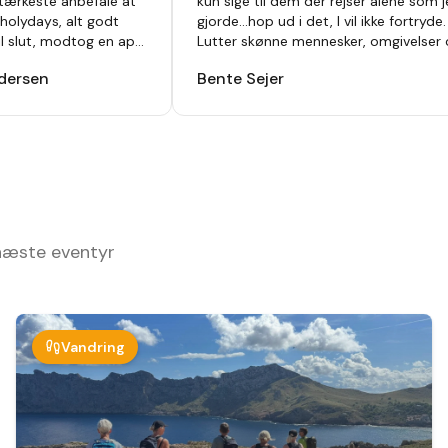
tærkeste anbefale at
kun sige til dem der rejser alene som 
holydays, alt godt
gjorde...hop ud i det, I vil ikke fortryde.
til slut, modtog en app
Lutter skønne mennesker, omgivelser
vet så der ikke var
oplevelser.
"
dersen
Bente Sejer
af inden afrejse. Hotel
var lejet var i top , har
nge før men vi så nye
 dag. Bare se at komme
 for en hver.
"
 næste eventyr
Vandring