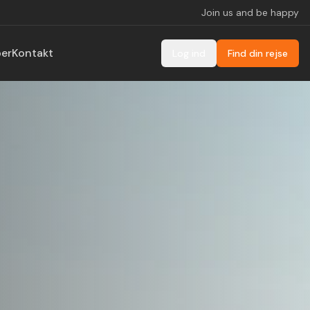
Join us and be happy
ber
Kontakt
Log ind
Find din rejse