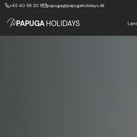
+45 40 58 20 11
papuga@papugaholidays.dk
PAPUGA
HOLIDAYS
Lan