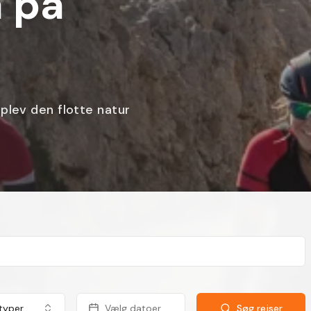
 Toscana med
cykeloplevelser
 typer
Vælg datoer
Søg rejser