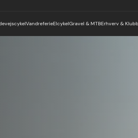
devejscykel
Vandreferie
Elcykel
Gravel & MTB
Erhverv & Klub