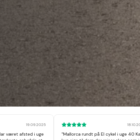
19.09.2025
18.10.
Har været afsted i uge
"
Mallorca rundt på El cykel i uge 40 K