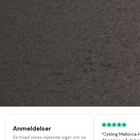
Anmeldelser
"
Cykling Mallorca 
Se hvad vores rejsende siger om os