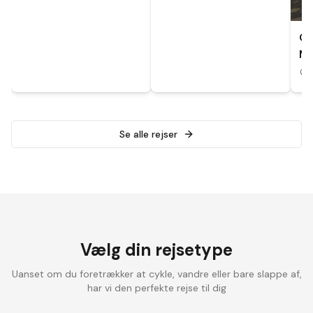
CY
MA
A
Se alle rejser
Vælg din rejsetype
Uanset om du foretrækker at cykle, vandre eller bare slappe af,
har vi den perfekte rejse til dig
Landevejscykling
Elcykelrejser
Vandrefer