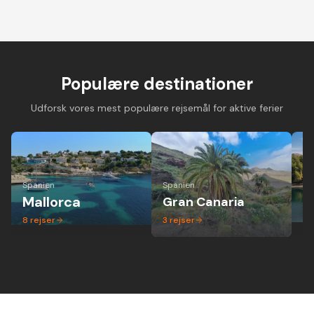
Cykelferie på
Cykelferie på elcykel -
Vandreferie i mi
landevejscykel med
aktiv ferie hvor alle
gruppe - altid 
danske guider og
kan være med
dansk guide
forskellige niveauer
Populære destinationer
Udforsk vores mest populære rejsemål for aktive ferier
Spanien
Spanien
Ita
Mallorca
Gran Canaria
P
8
rejser
3
rejser
1
r