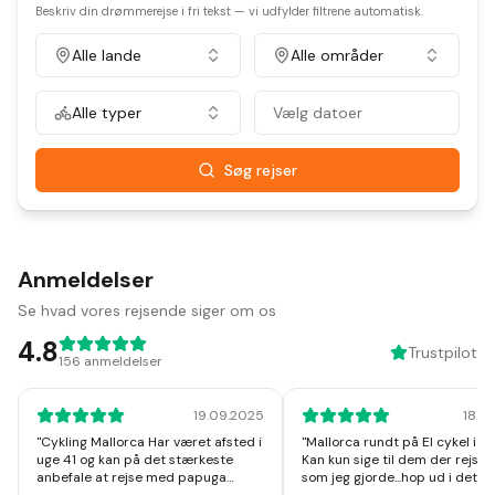
Beskriv din drømmerejse i fri tekst — vi udfylder filtrene automatisk.
Alle lande
Alle områder
Alle typer
Vælg datoer
Søg rejser
Anmeldelser
Se hvad vores rejsende siger om os
4.8
Trustpilot
156
anmeldelser
19.09.2025
18.1
"
Cykling Mallorca Har været afsted i
"
Mallorca rundt på El cykel i u
uge 41 og kan på det stærkeste
Kan kun sige til dem der rejser
anbefale at rejse med papuga
som jeg gjorde...hop ud i det, I v