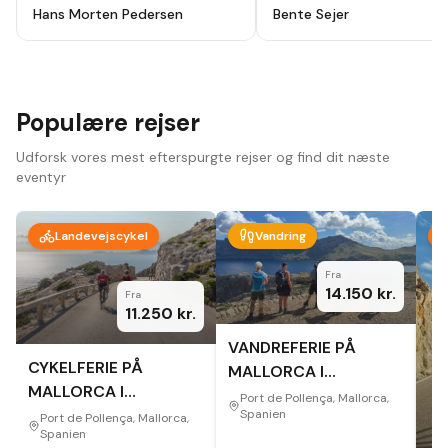
holydays, alt godt planlagt fra start
ikke fortryde. Lutter skønne
Hans Morten Pedersen
Bente Sejer
til slut, modtog en app hvor alt var
mennesker, omgivelser og
beskrevet så der ikke var noget at
oplevelser.
"
tage fejl af inden afrejse. Hotel
,guider ,cykler som var lejet var i top
, har været afsted 10 gange før men
vi så nye ting og ruter hver dag.
Bare se at komme afsted der er
Populære rejser
noget for en hver.
"
Udforsk vores mest efterspurgte rejser og find dit næste
eventyr
Landevejscykel
Vandring
Fra
14.150
kr.
Fra
11.250
kr.
VANDREFERIE PÅ
CYKELFERIE PÅ
MALLORCA I
MALLORCA I
EFTERÅRET
Port de Pollença, Mallorca,
EFTERÅRET
Spanien
Port de Pollença, Mallorca,
Spanien