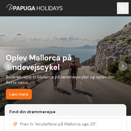
PAPUGA
HOLIDAYS
Oplev Mallorca på
landevejscykel
Book en rejse til Mallorca på landevejscykel og oplev den
flotte natur
Læs mere
Find din drømmerejse