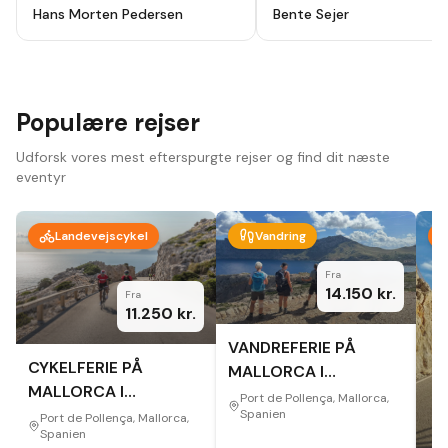
holydays, alt godt planlagt fra start
ikke fortryde. Lutter skønne
Hans Morten Pedersen
Bente Sejer
til slut, modtog en app hvor alt var
mennesker, omgivelser og
beskrevet så der ikke var noget at
oplevelser.
"
tage fejl af inden afrejse. Hotel
,guider ,cykler som var lejet var i top
, har været afsted 10 gange før men
vi så nye ting og ruter hver dag.
Bare se at komme afsted der er
Populære rejser
noget for en hver.
"
Udforsk vores mest efterspurgte rejser og find dit næste
eventyr
Landevejscykel
Vandring
Fra
14.150
kr.
Fra
11.250
kr.
VANDREFERIE PÅ
CYKELFERIE PÅ
MALLORCA I
MALLORCA I
EFTERÅRET
Port de Pollença, Mallorca,
EFTERÅRET
Spanien
Port de Pollença, Mallorca,
Spanien