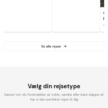
CY
MA
A
Se alle rejser
Vælg din rejsetype
Uanset om du foretrækker at cykle, vandre eller bare slappe af,
har vi den perfekte rejse til dig
Landevejscykling
Elcykelrejser
Vandrefer