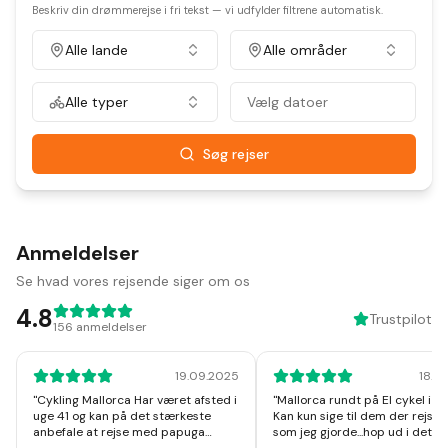
Beskriv din drømmerejse i fri tekst — vi udfylder filtrene automatisk.
Alle lande
Alle områder
Alle typer
Vælg datoer
Søg rejser
Anmeldelser
Se hvad vores rejsende siger om os
4.8
Trustpilot
156
anmeldelser
19.09.2025
18.1
"
Cykling Mallorca Har været afsted i
"
Mallorca rundt på El cykel i u
uge 41 og kan på det stærkeste
Kan kun sige til dem der rejser
anbefale at rejse med papuga
som jeg gjorde...hop ud i det, I v