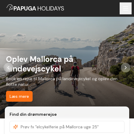
PAPUGA
HOLIDAYS
Oplev Mallorca på
landevejscykel
Book en rejse til Mallorca på landevejscykel og oplev den
flotte natur
Læs mere
Find din drømmerejse