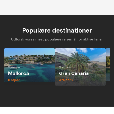
Cykelferie på
Cykelferie på elcykel -
Vandreferie i mi
landevejscykel med
aktiv ferie hvor alle
gruppe - altid 
danske guider og
kan være med
dansk guide
forskellige niveauer
Populære destinationer
Udforsk vores mest populære rejsemål for aktive ferier
Spanien
Spanien
Ita
Mallorca
Gran Canaria
P
8
rejser
3
rejser
1
r