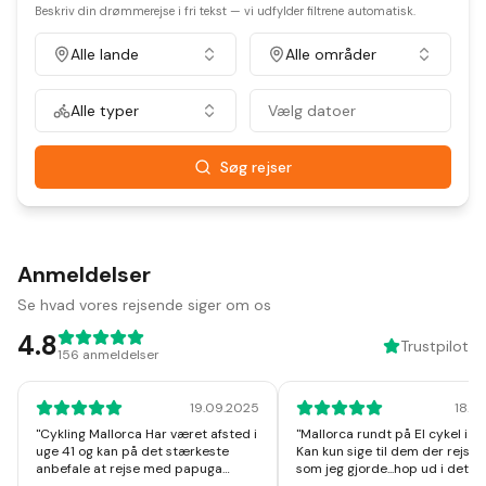
Beskriv din drømmerejse i fri tekst — vi udfylder filtrene automatisk.
Alle lande
Alle områder
Alle typer
Vælg datoer
Søg rejser
Anmeldelser
Se hvad vores rejsende siger om os
4.8
Trustpilot
156
anmeldelser
19.09.2025
18.1
"
Cykling Mallorca Har været afsted i
"
Mallorca rundt på El cykel i u
uge 41 og kan på det stærkeste
Kan kun sige til dem der rejser
anbefale at rejse med papuga
som jeg gjorde...hop ud i det, I v