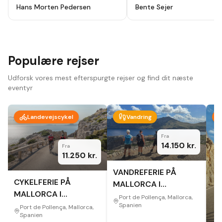
holydays, alt godt planlagt fra start
ikke fortryde. Lutter skønne
Hans Morten Pedersen
Bente Sejer
til slut, modtog en app hvor alt var
mennesker, omgivelser og
beskrevet så der ikke var noget at
oplevelser.
"
tage fejl af inden afrejse. Hotel
,guider ,cykler som var lejet var i top
, har været afsted 10 gange før men
vi så nye ting og ruter hver dag.
Bare se at komme afsted der er
Populære rejser
noget for en hver.
"
Udforsk vores mest efterspurgte rejser og find dit næste
eventyr
Landevejscykel
Vandring
Fra
14.150
kr.
Fra
11.250
kr.
VANDREFERIE PÅ
CYKELFERIE PÅ
MALLORCA I
MALLORCA I
EFTERÅRET
Port de Pollença, Mallorca,
EFTERÅRET
Spanien
Port de Pollença, Mallorca,
Spanien