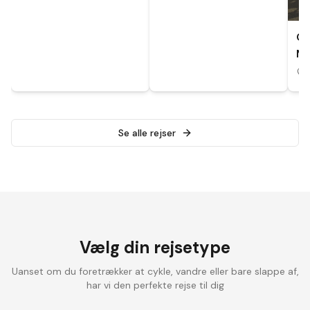
CY
MA
A
Se alle rejser
Vælg din rejsetype
Uanset om du foretrækker at cykle, vandre eller bare slappe af,
har vi den perfekte rejse til dig
Landevejscykling
Elcykelrejser
Vandrefer