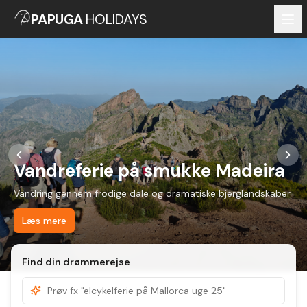
PAPUGA
HOLIDAYS
Vandreferie på smukke Madeira
Vandring gennem frodige dale og dramatiske bjerglandskaber
Læs mere
Find din drømmerejse