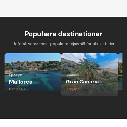
Cykelferie på
Cykelferie på elcykel -
Vandreferie i mi
landevejscykel med
aktiv ferie hvor alle
gruppe - altid 
danske guider og
kan være med
dansk guide
forskellige niveauer
Populære destinationer
Udforsk vores mest populære rejsemål for aktive ferier
Spanien
Spanien
Ita
Mallorca
Gran Canaria
P
8
rejser
3
rejser
1
r