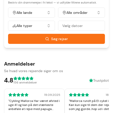
Beskriv din drømmerejse i fri tekst — vi udfylder filtrene automatisk.
Alle lande
Alle områder
Alle typer
Vælg datoer
Søg rejser
Anmeldelser
Se hvad vores rejsende siger om os
4.8
Trustpilot
156
anmeldelser
19.09.2025
18.1
"
Cykling Mallorca Har været afsted i
"
Mallorca rundt på El cykel i u
uge 41 og kan på det stærkeste
Kan kun sige til dem der rejser
anbefale at rejse med papuga
som jeg gjorde...hop ud i det, I v