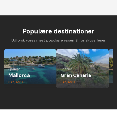
Cykelferie på
Cykelferie på elcykel -
Vandreferie i mi
landevejscykel med
aktiv ferie hvor alle
gruppe - altid 
danske guider og
kan være med
dansk guide
forskellige niveauer
Populære destinationer
Udforsk vores mest populære rejsemål for aktive ferier
Spanien
Spanien
Ita
Mallorca
Gran Canaria
P
8
rejser
3
rejser
1
r