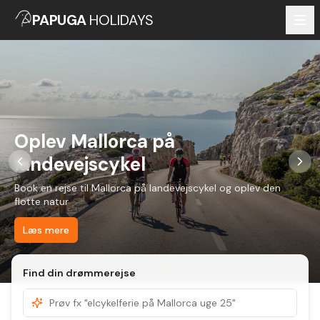
PAPUGA
HOLIDAYS
Oplev Mallorca på
landevejscykel
Book en rejse til Mallorca på landevejscykel og oplev den
flotte natur
Læs mere
Find din drømmerejse