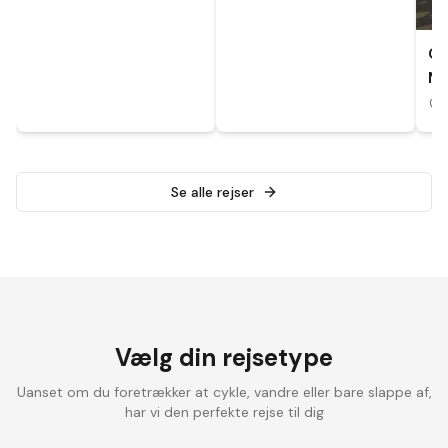
CY
MA
A
Se alle rejser
Vælg din rejsetype
Uanset om du foretrækker at cykle, vandre eller bare slappe af,
har vi den perfekte rejse til dig
Landevejscykling
Elcykelrejser
Vandrefer