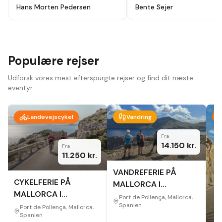
holydays, alt godt planlagt fra start
ikke fortryde. Lutter skønne
Hans Morten Pedersen
Bente Sejer
til slut, modtog en app hvor alt var
mennesker, omgivelser og
beskrevet så der ikke var noget at
oplevelser.
"
tage fejl af inden afrejse. Hotel
,guider ,cykler som var lejet var i top
, har været afsted 10 gange før men
vi så nye ting og ruter hver dag.
Bare se at komme afsted der er
Populære rejser
noget for en hver.
"
Udforsk vores mest efterspurgte rejser og find dit næste
eventyr
Landevejscykel
Vandring
Fra
14.150
kr.
Fra
11.250
kr.
VANDREFERIE PÅ
CYKELFERIE PÅ
MALLORCA I
MALLORCA I
EFTERÅRET
Port de Pollença, Mallorca,
EFTERÅRET
Spanien
Port de Pollença, Mallorca,
Spanien