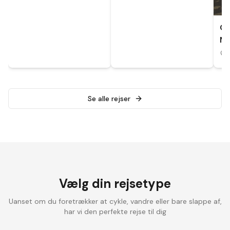
CY
MA
A
Se alle rejser
Vælg din rejsetype
Uanset om du foretrækker at cykle, vandre eller bare slappe af,
har vi den perfekte rejse til dig
Landevejscykling
Elcykelrejser
Vandrefer