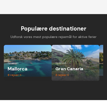
Cykelferie på
Cykelferie på elcykel -
Vandreferie i mi
landevejscykel med
aktiv ferie hvor alle
gruppe - altid 
danske guider og
kan være med
dansk guide
forskellige niveauer
Populære destinationer
Udforsk vores mest populære rejsemål for aktive ferier
Spanien
Spanien
Ita
Mallorca
Gran Canaria
P
8
rejser
3
rejser
1
r