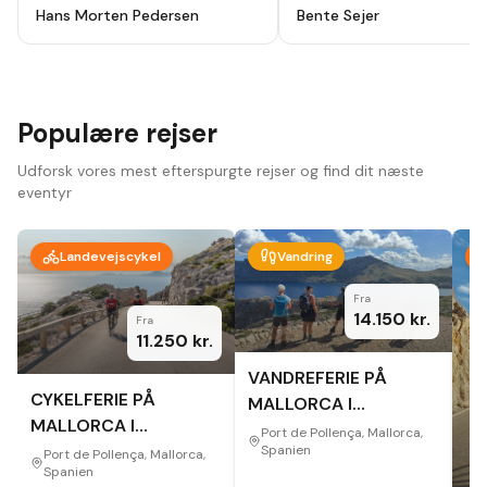
holydays, alt godt planlagt fra start
ikke fortryde. Lutter skønne
Hans Morten Pedersen
Bente Sejer
til slut, modtog en app hvor alt var
mennesker, omgivelser og
beskrevet så der ikke var noget at
oplevelser.
"
tage fejl af inden afrejse. Hotel
,guider ,cykler som var lejet var i top
, har været afsted 10 gange før men
vi så nye ting og ruter hver dag.
Bare se at komme afsted der er
Populære rejser
noget for en hver.
"
Udforsk vores mest efterspurgte rejser og find dit næste
eventyr
Landevejscykel
Vandring
Fra
14.150
kr.
Fra
11.250
kr.
VANDREFERIE PÅ
CYKELFERIE PÅ
MALLORCA I
MALLORCA I
EFTERÅRET
Port de Pollença, Mallorca,
EFTERÅRET
Spanien
Port de Pollença, Mallorca,
Spanien