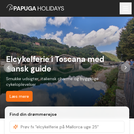
PAPUGA
HOLIDAYS
Elcykelferie i Toscana med
dansk guide
Smukke udsigter, italiensk charme og hyggelige
cykeloplevelser
Læs mere
Find din drømmerejse