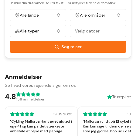
Beskriv din drømmerejse i fri tekst — vi udfylder filtrene automatisk.
Alle lande
Alle områder
Alle typer
Vælg datoer
Søg rejser
Anmeldelser
Se hvad vores rejsende siger om os
4.8
Trustpilot
156
anmeldelser
19.09.2025
18.1
"
Cykling Mallorca Har været afsted i
"
Mallorca rundt på El cykel i u
uge 41 og kan på det stærkeste
Kan kun sige til dem der rejser
anbefale at rejse med papuga
som jeg gjorde...hop ud i det, I v