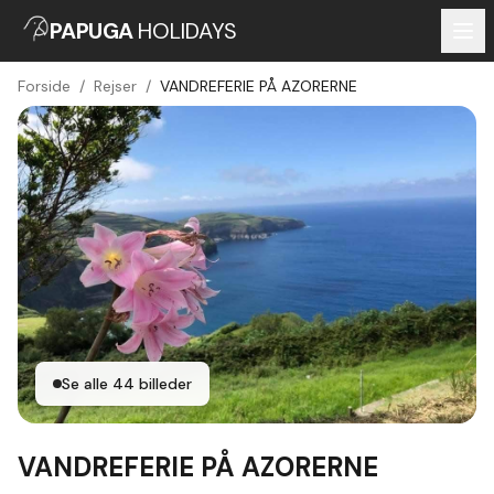
PAPUGA
HOLIDAYS
Forside
/
Rejser
/
VANDREFERIE PÅ AZORERNE
Se alle
44
billeder
VANDREFERIE PÅ AZORERNE