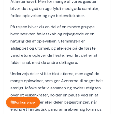
Atlanterhavet. Men for mange af vores gæster
bliver det også en uge fyldt med gode samtaler,
fælles oplevelser og nye bekendtskaber.
På rejsen bliver du en del af en mindre gruppe,
hvor nærvær, fællesskab og rejseglæde er en
naturlig del af oplevelsen. Stemningen er
afslappet og uformel, og allerede på de første
vandreture oplever de fleste, hvor let det er at
falde i snak med de andre deltagere.
Undervejs deler vi ikke blot stierne, men også de
mange oplevelser, som gør Azorerne til noget helt
særligt. Måske står vi sammen og nyder udsigten
over et vulkankrater, holder en pause ved en af
øens smukke søer eller deler begejstringen, når
Konkurrence
endnu et fantastisk panorama åbner sig foran os.