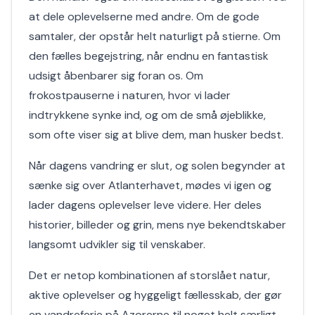
at dele oplevelserne med andre. Om de gode
samtaler, der opstår helt naturligt på stierne. Om
den fælles begejstring, når endnu en fantastisk
udsigt åbenbarer sig foran os. Om
frokostpauserne i naturen, hvor vi lader
indtrykkene synke ind, og om de små øjeblikke,
som ofte viser sig at blive dem, man husker bedst.
Når dagens vandring er slut, og solen begynder at
sænke sig over Atlanterhavet, mødes vi igen og
lader dagens oplevelser leve videre. Her deles
historier, billeder og grin, mens nye bekendtskaber
langsomt udvikler sig til venskaber.
Det er netop kombinationen af storslået natur,
aktive oplevelser og hyggeligt fællesskab, der gør
en vandreferie på Azorerne til noget helt særligt.