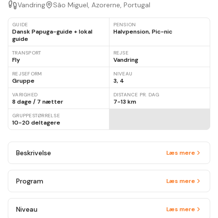
Vandring
São Miguel, Azorerne, Portugal
GUIDE
PENSION
Dansk Papuga-guide + lokal
Halvpension, Pic-nic
guide
TRANSPORT
REJSE
Fly
Vandring
REJSEFORM
NIVEAU
Gruppe
3, 4
VARIGHED
DISTANCE PR. DAG
8 dage / 7 nætter
7-13 km
GRUPPESTØRRELSE
10-20 deltagere
Beskrivelse
Læs mere
Program
Læs mere
Niveau
Læs mere