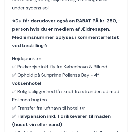
under sydens sol.
⭐Du får derudover også en RABAT PÅ kr. 250,-
person hvis du er medlem af Ældresagen.
Medlemsnummer oplyses i kommentarfeltet
ved bestilling⭐
Højdepunkter:
✅ Pakkerejse inkl. fly fra København & Billund
✅ Ophold på Sunprime Pollensa Bay -
4*
voksenhotel
✅ Rolig beliggenhed få skridt fra stranden ud mod
Pollenca bugten
✅ Transfer fra lufthavn til hotel t/r
✅
Halvpension inkl. 1 drikkevarer til maden
(huset vin eller vand)