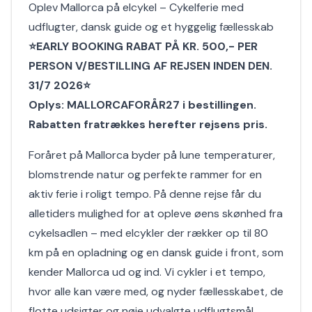
Oplev Mallorca på elcykel – Cykelferie med
udflugter, dansk guide og et hyggelig fællesskab
⭐EARLY BOOKING RABAT PÅ KR. 500,- PER
PERSON V/BESTILLING AF REJSEN INDEN DEN.
31/7 2026⭐
Oplys: MALLORCAFORÅR27 i bestillingen.
Rabatten fratrækkes herefter rejsens pris.
Foråret på Mallorca byder på lune temperaturer,
blomstrende natur og perfekte rammer for en
aktiv ferie i roligt tempo. På denne rejse får du
alletiders mulighed for at opleve øens skønhed fra
cykelsadlen – med elcykler der rækker op til 80
km på en opladning og en dansk guide i front, som
kender Mallorca ud og ind. Vi cykler i et tempo,
hvor alle kan være med, og nyder fællesskabet, de
flotte udsigter og nøje udvalgte udflugtsmål