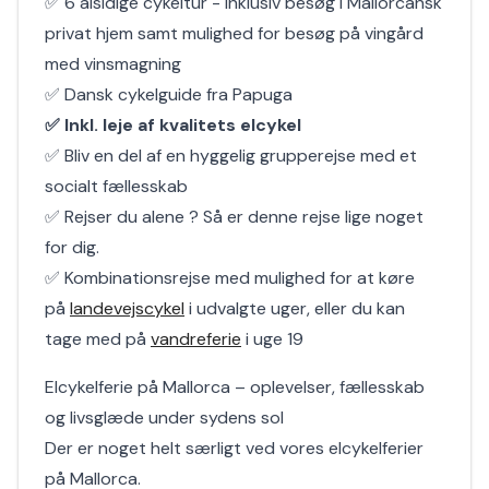
✅ 6 alsidige cykeltur - Inklusiv besøg i Mallorcansk
privat hjem samt mulighed for besøg på vingård
med vinsmagning
✅ Dansk cykelguide fra Papuga
✅ Inkl. leje af kvalitets elcykel
✅ Bliv en del af en hyggelig grupperejse med et
socialt fællesskab
✅ Rejser du alene ? Så er denne rejse lige noget
for dig.
✅ Kombinationsrejse med mulighed for at køre
på
landevejscykel
i udvalgte uger, eller du kan
tage med på
vandreferie
i uge 19
Elcykelferie på Mallorca – oplevelser, fællesskab
og livsglæde under sydens sol
Der er noget helt særligt ved vores elcykelferier
på Mallorca.