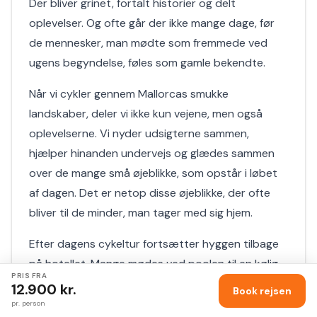
Der bliver grinet, fortalt historier og delt
oplevelser. Og ofte går der ikke mange dage, før
de mennesker, man mødte som fremmede ved
ugens begyndelse, føles som gamle bekendte.
Når vi cykler gennem Mallorcas smukke
landskaber, deler vi ikke kun vejene, men også
oplevelserne. Vi nyder udsigterne sammen,
hjælper hinanden undervejs og glædes sammen
over de mange små øjeblikke, som opstår i løbet
af dagen. Det er netop disse øjeblikke, der ofte
bliver til de minder, man tager med sig hjem.
Efter dagens cykeltur fortsætter hyggen tilbage
på hotellet. Mange mødes ved poolen til en kølig
PRIS FRA
forfriskning, mens dagens oplevelser vendes og
Konkurrence
12.900
kr.
Book rejsen
billederne bliver vist frem. Senere samles vi til
pr. person