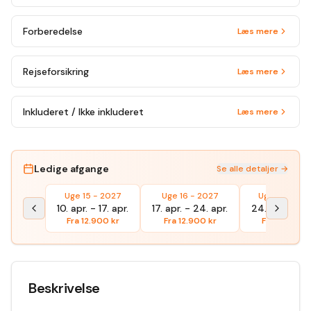
Forberedelse
Læs mere
Rejseforsikring
Læs mere
Inkluderet / Ikke inkluderet
Læs mere
Ledige afgange
Se alle detaljer →
Uge 15 - 2027
Uge 16 - 2027
Uge 17 - 202
10. apr.
-
17. apr.
17. apr.
-
24. apr.
24. apr.
-
1. 
Fra
12.900
kr
Fra
12.900
kr
Fra
13.100
k
Beskrivelse