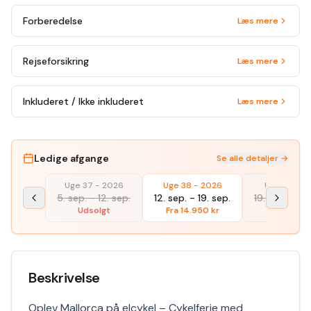
Forberedelse
Læs mere
Rejseforsikring
Læs mere
Inkluderet / Ikke inkluderet
Læs mere
Ledige afgange
Se alle detaljer →
Uge 37 - 2026
Uge 38 - 2026
Uge 39 - 2
5. sep.
-
12. sep.
12. sep.
-
19. sep.
19. sep.
-
26
Udsolgt
Fra
14.950
kr
Udsolgt
Beskrivelse
Oplev Mallorca på elcykel – Cykelferie med