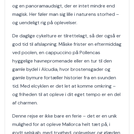
og en panoramaudsigt, der er intet mindre end
magisk. Her føler man sig lille i naturens storhed –
og uendeligt rig på oplevelser.
De daglige cykelture er tilrettelagt, så der også er
god tid til afslapning. Måske frister en eftermiddag
ved poolen, en cappuccino på Pollencas
hyggelige havnepromenade eller en tur til den
gamle bydel i Alcudia, hvor brostensgader og
gamle bymure fortæller historier fra en svunden
tid. Med elcyklen er det let at komme omkring –
og friheden til at opleve i dit eget tempo er en del
af charmen.
Denne rejse er ikke bare en ferie – det er en unik
mulighed for at opleve Mallorca helt tæt på, i
godt selskab, med tryghed, oplevelser og glæden