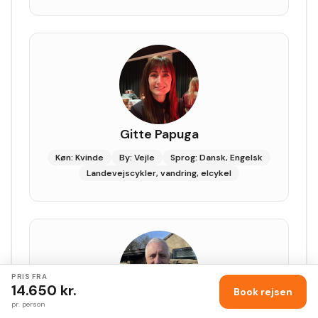
Gitte Papuga
Køn: Kvinde
By: Vejle
Sprog: Dansk, Engelsk
Landevejscykler, vandring, elcykel
PRIS FRA
Konkurrence
14.650
kr.
Book rejsen
pr. person