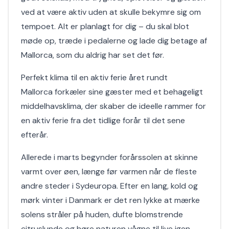
ved at være aktiv uden at skulle bekymre sig om
tempoet. Alt er planlagt for dig – du skal blot
møde op, træde i pedalerne og lade dig betage af
Mallorca, som du aldrig har set det før.
Perfekt klima til en aktiv ferie året rundt
Mallorca forkæler sine gæster med et behageligt
middelhavsklima, der skaber de ideelle rammer for
en aktiv ferie fra det tidlige forår til det sene
efterår.
Allerede i marts begynder forårssolen at skinne
varmt over øen, længe før varmen når de fleste
andre steder i Sydeuropa. Efter en lang, kold og
mørk vinter i Danmark er det ren lykke at mærke
solens stråler på huden, dufte blomstrende
citruslunde og høre naturen vågne til live igen.