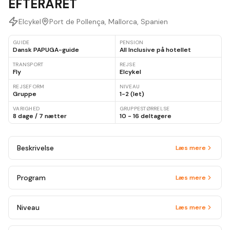
EFTERÅRET
Elcykel
Port de Pollença, Mallorca, Spanien
GUIDE
PENSION
Dansk PAPUGA-guide
All Inclusive på hotellet
TRANSPORT
REJSE
Fly
Elcykel
REJSEFORM
NIVEAU
Gruppe
1-2 (let)
VARIGHED
GRUPPESTØRRELSE
8 dage / 7 nætter
10 - 16 deltagere
Beskrivelse
Læs mere
Program
Læs mere
Niveau
Læs mere