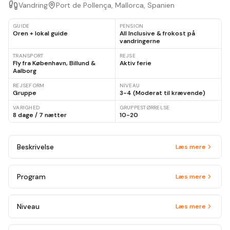
Vandring
Port de Pollença, Mallorca, Spanien
GUIDE
PENSION
Oren + lokal guide
All Inclusive & frokost på
vandringerne
TRANSPORT
REJSE
Fly fra København, Billund &
Aktiv ferie
Aalborg
REJSEFORM
NIVEAU
Gruppe
3-4 (Moderat til krævende)
VARIGHED
GRUPPESTØRRELSE
8 dage / 7 nætter
10-20
Beskrivelse
Læs mere
Program
Læs mere
Niveau
Læs mere