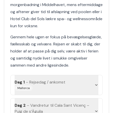
morgenbadning i Middelhavet, mens eftermiddage
og aftener giver tid til afslapning ved poolen eller i
Hotel Club del Sols lækre spa- og wellnessområde
kun for voksne.
Gennem hele ugen er fokus på bevægelsesglæde,
fællesskab og velvære. Rejsen er skabt til dig, der
holder af at passe på dig selv, være aktiv i ferien
og samtidig nyde livet i smukke omgivelser
sammen med andre ligesindede.
Dag 1
–
Rejsedag / ankomst
Mallorca
Dag 2
–
Vandretur til Cala Sant Vicenç –
Puig de s’Àguila