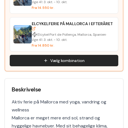
Uge
41
:
3. okt.
-
10. okt.
Fra
14.550
kr.
ELCYKELFERIE PÅ MALLORCA I EFTERÅRET
Elcykel
·
Port de Pollença, Mallorca, Spanien
·
Uge
41
:
3. okt.
-
10. okt.
Fra
14.850
kr.
Vælg kombination
Beskrivelse
Aktiv ferie på Mallorca med yoga, vandring og
wellness
Mallorca er meget mere end sol, strand og
hyggelige havnebyer. Med sit behagelige klima,