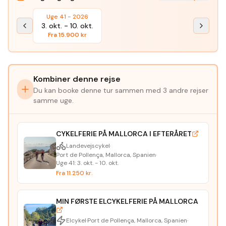
Uge 41 - 2026
3. okt.
-
10. okt.
Fra
15.900
kr
Kombiner denne rejse
Du kan booke denne tur sammen med
3 andre rejser
samme uge.
CYKELFERIE PÅ MALLORCA I EFTERÅRET
Landevejscykel
·
Port de Pollença, Mallorca, Spanien
·
Uge
41
:
3. okt.
-
10. okt.
Fra
11.250
kr.
MIN FØRSTE ELCYKELFERIE PÅ MALLORCA
Elcykel
·
Port de Pollença, Mallorca, Spanien
·