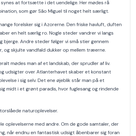
 synes at fortsætte i det uendelige. Her mødes rå
nation, som gør São Miguel til noget helt særligt.
ange forelsker sig i Azorerne. Den friske havluft, duften
ber en helt særlig ro. Nogle steder vandrer vi langs
 bjerge. Andre steder følger vi små stier gennem
er, og skjulte vandfald dukker op mellem træerne.
alt mødes man af et landskab, der sprudler af liv.
og udsigter over Atlanterhavet skaber et konstant
levelse i sig selv. Det ene øjeblik står man på et
g midt i et grønt paradis, hvor fuglesang og rindende
orslåede naturoplevelser.
le oplevelserne med andre. Om de gode samtaler, der
ing, når endnu en fantastisk udsigt åbenbarer sig foran