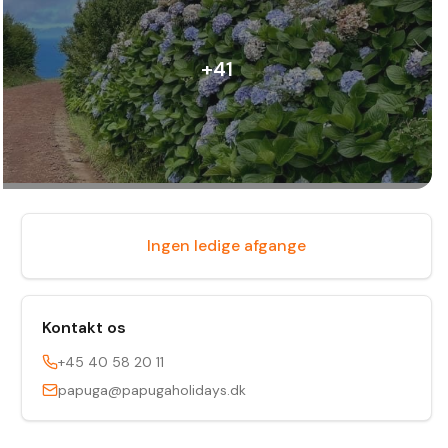
+
41
Ingen ledige afgange
Kontakt os
+45 40 58 20 11
papuga@papugaholidays.dk