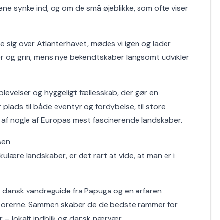
ene synke ind, og om de små øjeblikke, som ofte viser
e sig over Atlanterhavet, mødes vi igen og lader
eder og grin, mens nye bekendtskaber langsomt udvikler
plevelser og hyggeligt fællesskab, der gør en
r plads til både eventyr og fordybelse, til store
t af nogle af Europas mest fascinerende landskaber.
sen
ære landskaber, er det rart at vide, at man er i
 dansk vandreguide fra Papuga og en erfaren
Azorerne. Sammen skaber de de bedste rammer for
r – lokalt indblik og dansk nærvær.