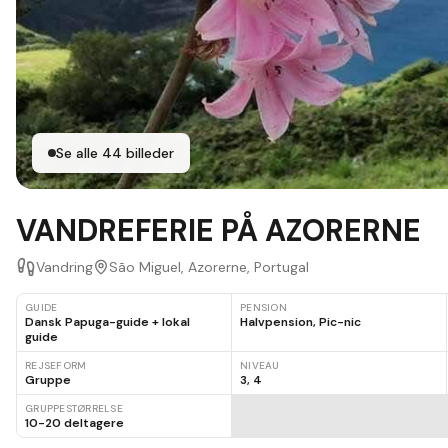
Se alle
44
billeder
VANDREFERIE PÅ AZORERNE
Vandring
São Miguel, Azorerne, Portugal
GUIDE
PENSION
Dansk Papuga-guide + lokal
Halvpension, Pic-nic
guide
REJSEFORM
NIVEAU
Gruppe
3, 4
GRUPPESTØRRELSE
10-20 deltagere