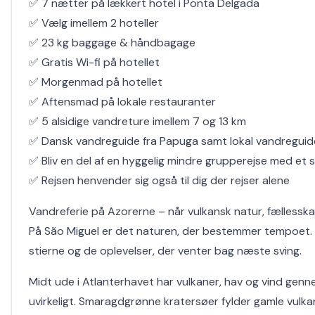
✅ 7 nætter på lækkert hotel i Ponta Delgada
✅ Vælg imellem 2 hoteller
✅ 23 kg baggage & håndbagage
✅ Gratis Wi-fi på hotellet
✅ Morgenmad på hotellet
✅ Aftensmad på lokale restauranter
✅ 5 alsidige vandreture imellem 7 og 13 km
✅ Dansk vandreguide fra Papuga samt lokal vandreguide
✅ Bliv en del af en hyggelig mindre grupperejse med et s
✅ Rejsen henvender sig også til dig der rejser alene
Vandreferie på Azorerne – når vulkansk natur, fællessk
På São Miguel er det naturen, der bestemmer tempoet. H
stierne og de oplevelser, der venter bag næste sving.
Midt ude i Atlanterhavet har vulkaner, hav og vind genn
uvirkeligt. Smaragdgrønne kratersøer fylder gamle vulka