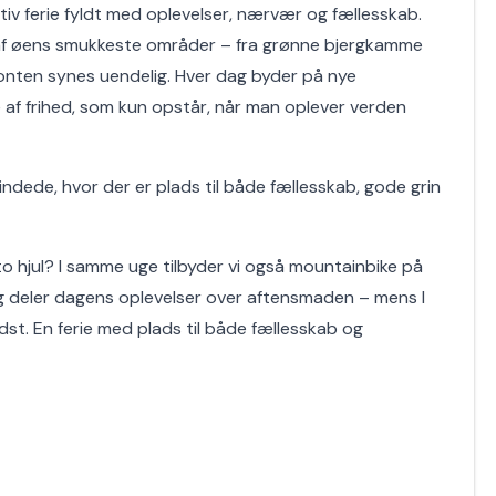
ktiv ferie fyldt med oplevelser, nærvær og fællesskab.
af øens smukkeste områder – fra grønne bjergkamme
sonten synes uendelig. Hver dag byder på nye
e af frihed, som kun opstår, når man oplever verden
indede, hvor der er plads til både fællesskab, gode grin
 hjul? I samme uge tilbyder vi også mountainbike på
g deler dagens oplevelser over aftensmaden – mens I
st. En ferie med plads til både fællesskab og