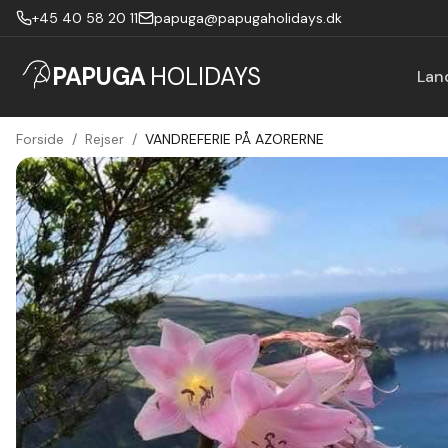
+45 40 58 20 11
papuga@papugaholidays.dk
PAPUGA
HOLIDAYS
Lan
Forside
/
Rejser
/
VANDREFERIE PÅ AZORERNE