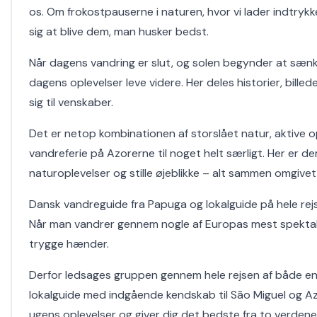
os. Om frokostpauserne i naturen, hvor vi lader indtrykk
sig at blive dem, man husker bedst.
Når dagens vandring er slut, og solen begynder at sænk
dagens oplevelser leve videre. Her deles historier, bill
sig til venskaber.
Det er netop kombinationen af storslået natur, aktive o
vandreferie på Azorerne til noget helt særligt. Her er de
naturoplevelser og stille øjeblikke – alt sammen omgive
Dansk vandreguide fra Papuga og lokalguide på hele rej
Når man vandrer gennem nogle af Europas mest spektakul
trygge hænder.
Derfor ledsages gruppen gennem hele rejsen af både en
lokalguide med indgående kendskab til São Miguel og 
ugens oplevelser og giver dig det bedste fra to verdene