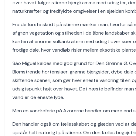
over havet følger stierne bjergkamme med udsigter, der
naturkræfter og fredfyldte omgivelser i en sjælden kombi
Fra de første skridt på stierne mærker man, hvorfor så m
af grøn vegetation og stilheden i de åbne landskaber ska
kanten af enorme vulkankratere med udsigt over søer og
frodige dale, hvor vandløb risler mellem eksotiske plant
São Miguel kaldes med god grund for Den Grønne Ø. Over
Blomstrende hortensiaer, grønne bjergsider, dybe dale 
skiftende sceneri, som gør hver eneste vandring til en op
udsigtspunkt højt over havet. Det næste befinder man si
vand er de eneste lyde.
Men en vandreferie på Azorerne handler om mere end st
Den handler også om fællesskabet og glæden ved at de
opstår helt naturligt på stierne. Om den fælles begejstr