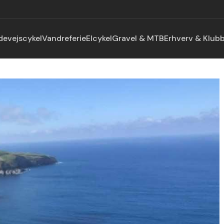
devejscykel
Vandreferie
Elcykel
Gravel & MTB
Erhverv & Klub