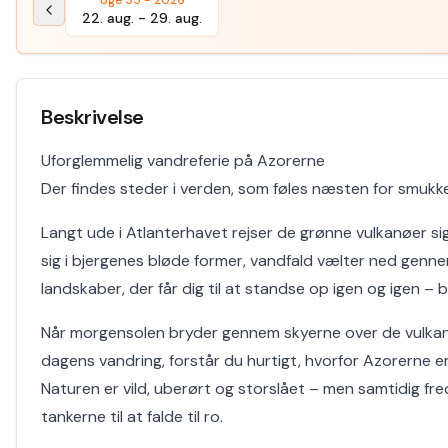
Uge 35 - 2026
22. aug.
-
29. aug.
Beskrivelse
Uforglemmelig vandreferie på Azorerne
Der findes steder i verden, som føles næsten for smukke 
Langt ude i Atlanterhavet rejser de grønne vulkanøer sig
sig i bjergenes bløde former, vandfald vælter ned genne
landskaber, der får dig til at standse op igen og igen – b
Når morgensolen bryder gennem skyerne over de vulkansk
dagens vandring, forstår du hurtigt, hvorfor Azorerne e
Naturen er vild, uberørt og storslået – men samtidig fre
tankerne til at falde til ro.