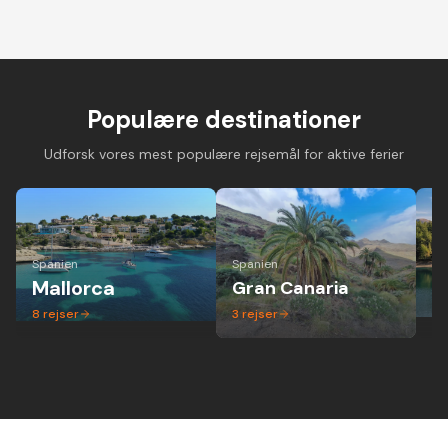
Cykelferie på
Cykelferie på elcykel -
Vandreferie i mi
landevejscykel med
aktiv ferie hvor alle
gruppe - altid 
danske guider og
kan være med
dansk guide
forskellige niveauer
Populære destinationer
Udforsk vores mest populære rejsemål for aktive ferier
Spanien
Spanien
Ita
Mallorca
Gran Canaria
P
8
rejser
3
rejser
1
r