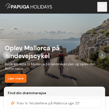
PAPUGA
HOLIDAYS
Oplev Mallorca på
landevejscykel
Book en rejse til Mallorca på landevejscykel og oplev den
flotte natur
Læs mere
Find din drømmerejse