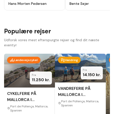
holydays, alt godt planlagt fra start
ikke fortryde. Lutter skønne
Hans Morten Pedersen
Bente Sejer
til slut, modtog en app hvor alt var
mennesker, omgivelser og
beskrevet så der ikke var noget at
oplevelser.
"
tage fejl af inden afrejse. Hotel
,guider ,cykler som var lejet var i top
, har været afsted 10 gange før men
vi så nye ting og ruter hver dag.
Bare se at komme afsted der er
Populære rejser
noget for en hver.
"
Udforsk vores mest efterspurgte rejser og find dit næste
eventyr
Landevejscykel
Vandring
Fra
14.150
kr.
Fra
11.250
kr.
VANDREFERIE PÅ
CYKELFERIE PÅ
MALLORCA I
MALLORCA I
EFTERÅRET
Port de Pollença, Mallorca,
EFTERÅRET
Spanien
Port de Pollença, Mallorca,
Spanien