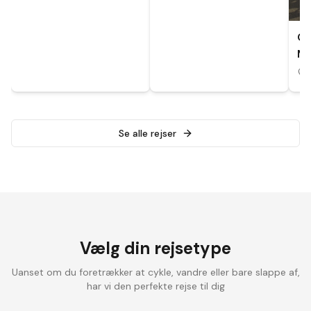
CY
MA
A
Se alle rejser
Vælg din rejsetype
Uanset om du foretrækker at cykle, vandre eller bare slappe af,
har vi den perfekte rejse til dig
Landevejscykling
Elcykelrejser
Vandrefer