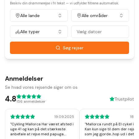
Beskriv din drømmerejse i fri tekst — vi udfylder filtrene automatisk.
Alle lande
Alle områder
Alle typer
Vælg datoer
Søg rejser
Anmeldelser
Se hvad vores rejsende siger om os
4.8
Trustpilot
156
anmeldelser
19.09.2025
18.1
"
Cykling Mallorca Har været afsted i
"
Mallorca rundt på El cykel i u
uge 41 og kan på det stærkeste
Kan kun sige til dem der rejser
anbefale at rejse med papuga
som jeg gjorde...hop ud i det, I v