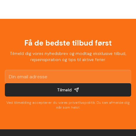
,guider ,cykler som var lejet var i top
, har været afsted 10 gange før men
vi så nye ting og ruter hver dag.
Bare se at komme afsted der er
noget for en hver.
"
Få de bedste tilbud først
Tilmeld dig vores nyhedsbrev og modtag eksklusive tilbud,
rejseinspiration og tips til aktive ferier.
Tilmeld
Ved tilmelding accepterer du vores privatlivspolitik. Du kan afmelde dig
når som helst.