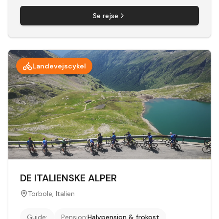
Se rejse
Landevejscykel
DE ITALIENSKE ALPER
Torbole, Italien
Guide
:
Pension
:
Halvpension & frokost