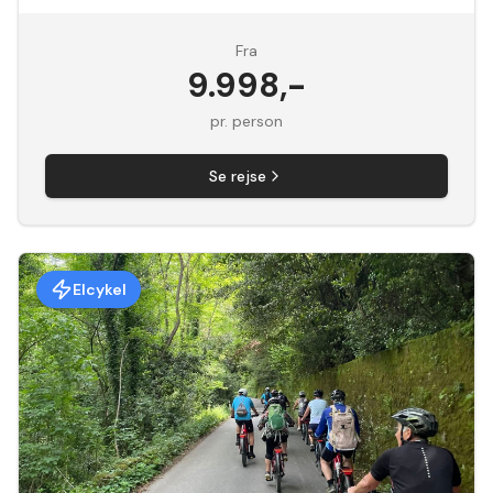
Fra
9.998
,-
pr. person
Se rejse
Elcykel