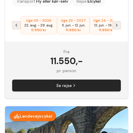
Transport
:
Fly eller kør-selv
Rejse
:
Elcykel
Uge 35 - 2026
Uge 23 - 2027
Uge 24 - 2027
Ug
22. aug.
-
29. aug.
5. jun.
-
12. jun.
12. jun.
-
19. jun.
21. 
11.550
kr
11.950
kr
11.950
kr
Fra
11.550
,-
pr. person
Se rejse
Landevejscykel