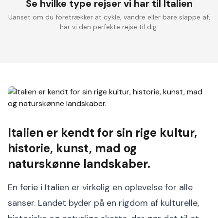
Se hvilke type rejser vi har til Italien
Uanset om du foretrækker at cykle, vandre eller bare slappe af,
har vi den perfekte rejse til dig.
Cykelferie i
Ferie i Italien
Tag på cykelferie i
Find cykel og vandre
Italien som byder på
rejser til italien
Italien
smukke landskaber,
charmerende
bjerglandsbyer og
Italiensk gastronomi.
Italien er kendt for sin rige kultur,
historie, kunst, mad og
naturskønne landskaber.
En ferie i Italien er virkelig en oplevelse for alle
sanser. Landet byder på en rigdom af kulturelle,