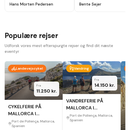
holydays, alt godt planlagt fra start
ikke fortryde. Lutter skønne
Hans Morten Pedersen
Bente Sejer
til slut, modtog en app hvor alt var
mennesker, omgivelser og
beskrevet så der ikke var noget at
oplevelser.
"
tage fejl af inden afrejse. Hotel
,guider ,cykler som var lejet var i top
, har været afsted 10 gange før men
vi så nye ting og ruter hver dag.
Bare se at komme afsted der er
Populære rejser
noget for en hver.
"
Udforsk vores mest efterspurgte rejser og find dit næste
eventyr
Landevejscykel
Vandring
Fra
14.150
kr.
Fra
11.250
kr.
VANDREFERIE PÅ
CYKELFERIE PÅ
MALLORCA I
MALLORCA I
EFTERÅRET
Port de Pollença, Mallorca,
EFTERÅRET
Spanien
Port de Pollença, Mallorca,
Spanien