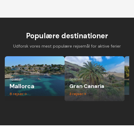
Cykelferie på
Cykelferie på elcykel -
Vandreferie i mi
landevejscykel med
aktiv ferie hvor alle
gruppe - altid 
danske guider og
kan være med
dansk guide
forskellige niveauer
Populære destinationer
Udforsk vores mest populære rejsemål for aktive ferier
Spanien
Spanien
Ita
Mallorca
Gran Canaria
P
8
rejser
3
rejser
1
r