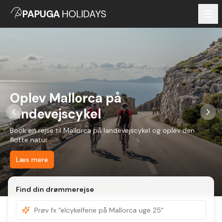
PAPUGA
HOLIDAYS
Oplev Mallorca på
landevejscykel
Book en rejse til Mallorca på landevejscykel og oplev den
flotte natur
Læs mere
Find din drømmerejse