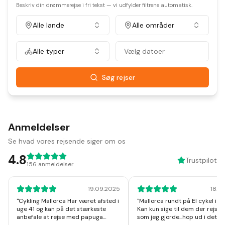
Beskriv din drømmerejse i fri tekst — vi udfylder filtrene automatisk.
Alle lande
Alle områder
Alle typer
Vælg datoer
Søg rejser
Anmeldelser
Se hvad vores rejsende siger om os
4.8
Trustpilot
156
anmeldelser
19.09.2025
18.1
"
Cykling Mallorca Har været afsted i
"
Mallorca rundt på El cykel i u
uge 41 og kan på det stærkeste
Kan kun sige til dem der rejser
anbefale at rejse med papuga
som jeg gjorde...hop ud i det, I v