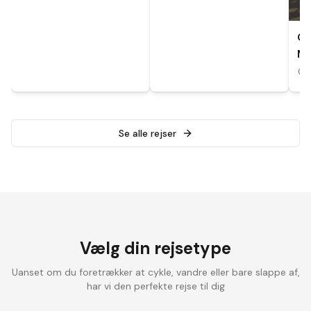
CY
MA
A
Se alle rejser
Vælg din rejsetype
Uanset om du foretrækker at cykle, vandre eller bare slappe af,
har vi den perfekte rejse til dig
Landevejscykling
Elcykelrejser
Vandrefer