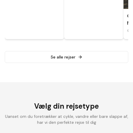
CY
MA
A
Se alle rejser
Vælg din rejsetype
Uanset om du foretrækker at cykle, vandre eller bare slappe af,
har vi den perfekte rejse til dig
Landevejscykling
Elcykelrejser
Vandrefer