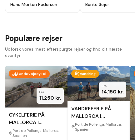
holydays, alt godt planlagt fra start
ikke fortryde. Lutter skønne
Hans Morten Pedersen
Bente Sejer
til slut, modtog en app hvor alt var
mennesker, omgivelser og
beskrevet så der ikke var noget at
oplevelser.
"
tage fejl af inden afrejse. Hotel
,guider ,cykler som var lejet var i top
, har været afsted 10 gange før men
vi så nye ting og ruter hver dag.
Bare se at komme afsted der er
Populære rejser
noget for en hver.
"
Udforsk vores mest efterspurgte rejser og find dit næste
eventyr
Landevejscykel
Vandring
Fra
14.150
kr.
Fra
11.250
kr.
VANDREFERIE PÅ
CYKELFERIE PÅ
MALLORCA I
MALLORCA I
EFTERÅRET
Port de Pollença, Mallorca,
EFTERÅRET
Spanien
Port de Pollença, Mallorca,
Spanien