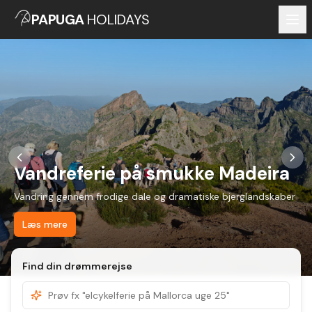
PAPUGA
HOLIDAYS
Vandreferie på smukke Madeira
Vandring gennem frodige dale og dramatiske bjerglandskaber
Læs mere
Find din drømmerejse