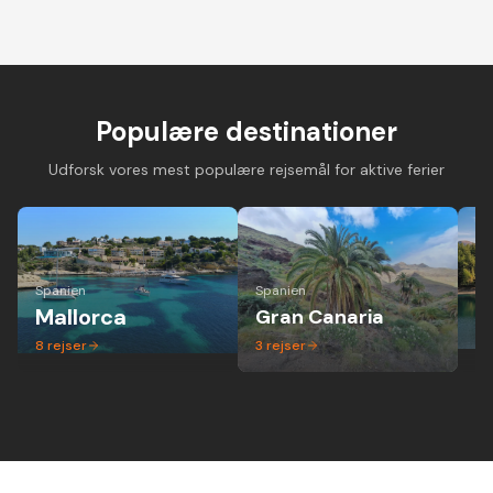
Cykelferie på
Cykelferie på elcykel -
Vandreferie i mi
landevejscykel med
aktiv ferie hvor alle
gruppe - altid 
danske guider og
kan være med
dansk guide
forskellige niveauer
Populære destinationer
Udforsk vores mest populære rejsemål for aktive ferier
Spanien
Spanien
Ita
Mallorca
Gran Canaria
P
8
rejser
3
rejser
1
r