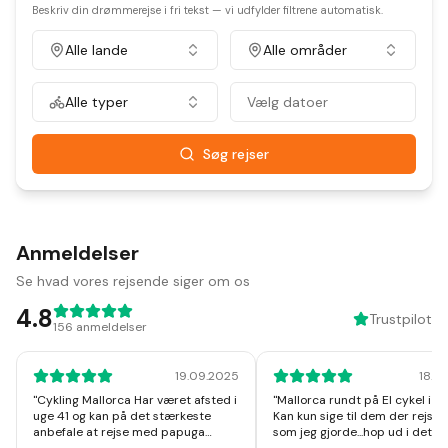
Beskriv din drømmerejse i fri tekst — vi udfylder filtrene automatisk.
Alle lande
Alle områder
Alle typer
Vælg datoer
Søg rejser
Anmeldelser
Se hvad vores rejsende siger om os
4.8
Trustpilot
156
anmeldelser
19.09.2025
18.1
"
Cykling Mallorca Har været afsted i
"
Mallorca rundt på El cykel i u
uge 41 og kan på det stærkeste
Kan kun sige til dem der rejser
anbefale at rejse med papuga
som jeg gjorde...hop ud i det, I v