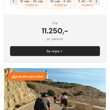
19. sep.
-
26. sep.
26. sep.
-
3. okt.
3. okt.
-
10. okt.
11.550
kr
11.950
kr
11.250
kr
Fra
11.250
,-
pr. person
Se rejse
Landevejscykel