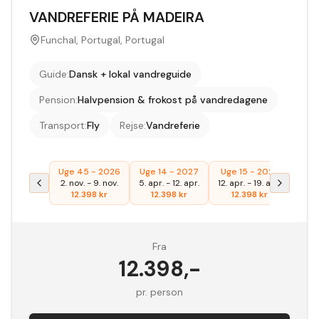
VANDREFERIE PÅ MADEIRA
Funchal, Portugal, Portugal
Guide
:
Dansk + lokal vandreguide
Pension
:
Halvpension & frokost på vandredagene
Transport
:
Fly
Rejse
:
Vandreferie
Uge 45 - 2026
Uge 14 - 2027
Uge 15 - 2027
2. nov.
-
9. nov.
5. apr.
-
12. apr.
12. apr.
-
19. apr.
12.398
kr
12.398
kr
12.398
kr
Fra
12.398
,-
pr. person