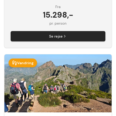
Fra
15.298
,-
pr. person
Se rejse
Vandring