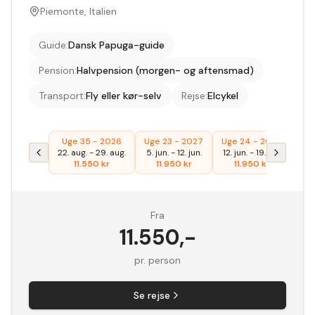
Piemonte, Italien
Guide
:
Dansk Papuga-guide
Pension
:
Halvpension (morgen- og aftensmad)
Transport
:
Fly eller kør-selv
Rejse
:
Elcykel
Uge 35 - 2026
Uge 23 - 2027
Uge 24 - 2027
Ug
22. aug.
-
29. aug.
5. jun.
-
12. jun.
12. jun.
-
19. jun.
21. 
11.550
kr
11.950
kr
11.950
kr
Fra
11.550
,-
pr. person
Se rejse