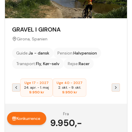
GRAVEL I GIRONA
Girona, Spanien
Guide
:
Ja - dansk
Pension
:
Halvpension
Transport
:
Fly, Kør-selv
Rejse
:
Racer
Uge 17 - 2027
Uge 40 - 2027
24. apr.
-
1. maj
2. okt.
-
9. okt.
9.950
kr
9.950
kr
Fra
Konkurrence
9.950
,-