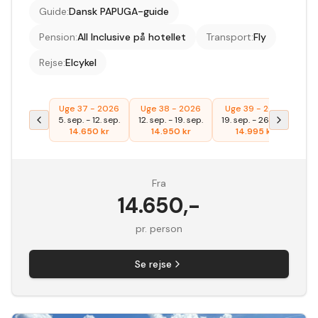
Guide
:
Dansk PAPUGA-guide
Pension
:
All Inclusive på hotellet
Transport
:
Fly
Rejse
:
Elcykel
Uge 37 - 2026
Uge 38 - 2026
Uge 39 - 2026
Ug
5. sep.
-
12. sep.
12. sep.
-
19. sep.
19. sep.
-
26. sep.
26
14.650
kr
14.950
kr
14.995
kr
Fra
14.650
,-
pr. person
Se rejse