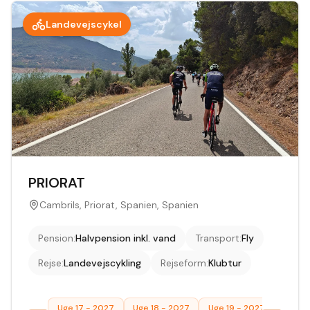
Landevejscykel
PRIORAT
Cambrils, Priorat, Spanien, Spanien
Pension
:
Halvpension inkl. vand
Transport
:
Fly
Rejse
:
Landevejscykling
Rejseform
:
Klubtur
Uge 17 - 2027
Uge 18 - 2027
Uge 19 - 2027