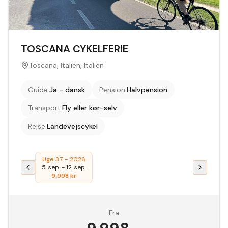
TOSCANA CYKELFERIE
Toscana, Italien, Italien
Guide
:
Ja - dansk
Pension
:
Halvpension
Transport
:
Fly eller kør-selv
Rejse
:
Landevejscykel
Uge 37 - 2026
5. sep.
-
12. sep.
9.998
kr
Fra