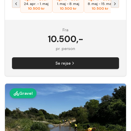
24. apr.
-
1. maj
1. maj
-
8. maj
8. maj
-
15. maj
10.500
kr
10.500
kr
10.500
kr
Fra
10.500
,-
pr. person
Se rejse
Gravel