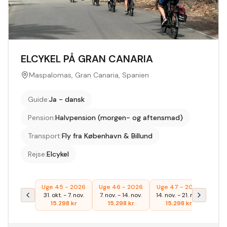
ELCYKEL PÅ GRAN CANARIA
Maspalomas, Gran Canaria, Spanien
Guide
:
Ja - dansk
Pension
:
Halvpension (morgen- og aftensmad)
Transport
:
Fly fra København & Billund
Rejse
:
Elcykel
Uge 45 - 2026
Uge 46 - 2026
Uge 47 - 2026
Uge
31. okt.
-
7. nov.
7. nov.
-
14. nov.
14. nov.
-
21. nov.
27. f
15.298
kr
15.298
kr
15.298
kr
1