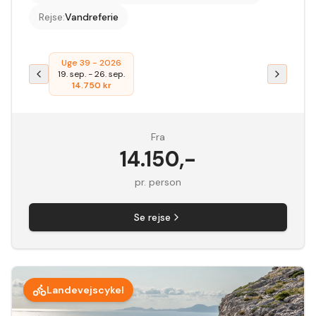
Rejse
:
Vandreferie
Uge 39 - 2026
19. sep.
-
26. sep.
14.750
kr
Fra
14.150
,-
pr. person
Se rejse
Landevejscykel