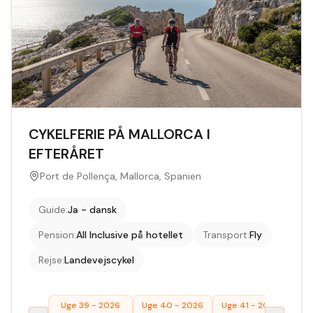
CYKELFERIE PÅ MALLORCA I
EFTERÅRET
Port de Pollença, Mallorca, Spanien
Guide
:
Ja - dansk
Pension
:
All Inclusive på hotellet
Transport
:
Fly
Rejse
:
Landevejscykel
Uge 39 - 2026
Uge 40 - 2026
Uge 41 - 2026