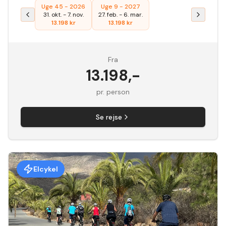
Uge 45 - 2026
Uge 9 - 2027
31. okt.
-
7. nov.
27. feb.
-
6. mar.
13.198
kr
13.198
kr
Fra
13.198
,-
pr. person
Se rejse
Elcykel