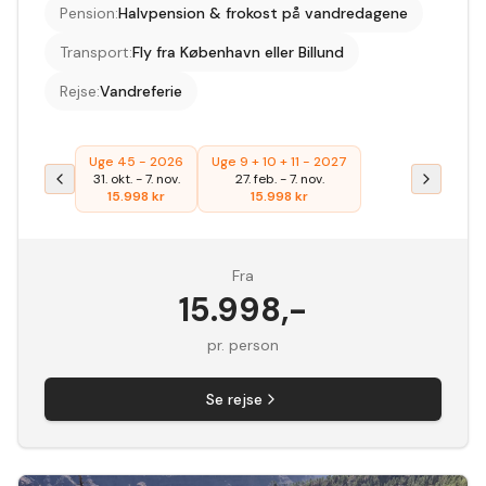
Pension
:
Halvpension & frokost på vandredagene
Transport
:
Fly fra København eller Billund
Rejse
:
Vandreferie
Uge 45 - 2026
Uge 9 + 10 + 11 - 2027
31. okt.
-
7. nov.
27. feb.
-
7. nov.
15.998
kr
15.998
kr
Fra
15.998
,-
pr. person
Se rejse