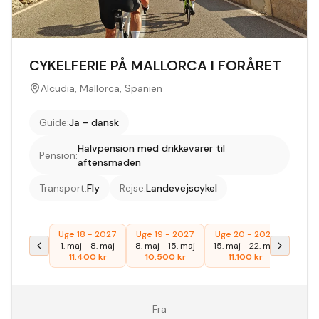
CYKELFERIE PÅ MALLORCA I FORÅRET
Alcudia, Mallorca, Spanien
Guide
:
Ja - dansk
Halvpension med drikkevarer til
Pension
:
aftensmaden
Transport
:
Fly
Rejse
:
Landevejscykel
Uge 18 - 2027
Uge 19 - 2027
Uge 20 - 2027
1. maj
-
8. maj
8. maj
-
15. maj
15. maj
-
22. maj
11.400
kr
10.500
kr
11.100
kr
Fra