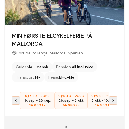
MIN FØRSTE ELCYKELFERIE PÅ
MALLORCA
Port de Pollença, Mallorca, Spanien
Guide
:
Ja - dansk
Pension
:
All Inclusive
Transport
:
Fly
Rejse
:
El-cykle
Uge 39 - 2026
Uge 40 - 2026
Uge 41 - 2026
19. sep.
-
26. sep.
26. sep.
-
3. okt.
3. okt.
-
10. okt.
14.650
kr
14.650
kr
14.550
kr
Fra