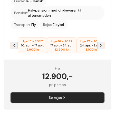
Guide
:
Ja - dansk
Halvpension med drikkevarer til
Pension
:
aftensmaden
Transport
:
Fly
Rejse
:
Elcykel
Uge 15 - 2027
Uge 16 - 2027
Uge 17 - 2027
Uge 
10. apr.
-
17. apr.
17. apr.
-
24. apr.
24. apr.
-
1. maj
1. m
12.900
kr
12.900
kr
13.100
kr
1
Fra
12.900
,-
pr. person
Se rejse