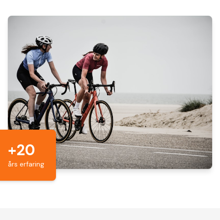
+
20
års erfaring