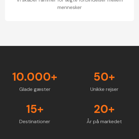
mennesker
10.000+
50+
Glade gæster
Unikke rejser
15+
20+
Destinationer
År på markedet