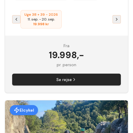
Uge 38 + 39 - 2026
11. sep.
-
20. sep.
19.998
kr
Fra
19.998
,-
pr. person
Se rejse
Elcykel