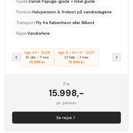
Guide
:
Dansk Papuga-guide + lokal guide
Pension
:
Halvpension & frokost på vandredagene
Transport
:
Fly fra København eller Billund
Rejse
:
Vandreferie
Uge 45 - 2026
Uge 9 + 10 + 11 - 2027
31. okt.
-
7. nov.
27. feb.
-
7. nov.
15.998
kr
15.998
kr
Fra
15.998
,-
pr. person
Se rejse