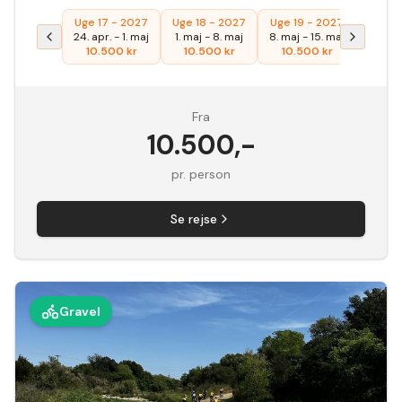
Uge 17 - 2027
Uge 18 - 2027
Uge 19 - 2027
24. apr.
-
1. maj
1. maj
-
8. maj
8. maj
-
15. maj
10.500
kr
10.500
kr
10.500
kr
Fra
10.500
,-
pr. person
Se rejse
Gravel