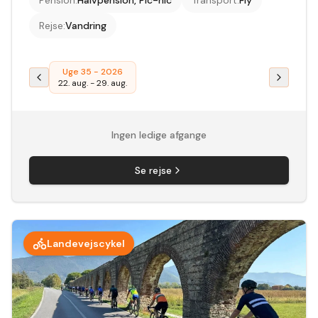
Pension
:
Halvpension, Pic-nic
Transport
:
Fly
Rejse
:
Vandring
Uge 35 - 2026
22. aug.
-
29. aug.
Ingen ledige afgange
Se rejse
Landevejscykel