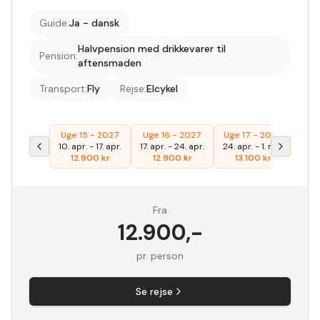
Guide
:
Ja - dansk
Halvpension med drikkevarer til
Pension
:
aftensmaden
Transport
:
Fly
Rejse
:
Elcykel
Uge 15 - 2027
Uge 16 - 2027
Uge 17 - 2027
Uge 
10. apr.
-
17. apr.
17. apr.
-
24. apr.
24. apr.
-
1. maj
1. m
12.900
kr
12.900
kr
13.100
kr
1
Fra
12.900
,-
pr. person
Se rejse