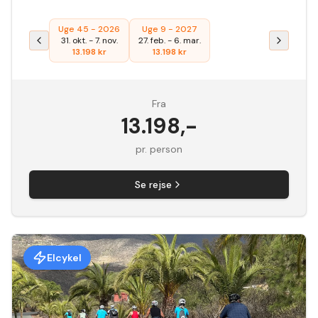
Uge 45 - 2026
Uge 9 - 2027
31. okt.
-
7. nov.
27. feb.
-
6. mar.
13.198
kr
13.198
kr
Fra
13.198
,-
pr. person
Se rejse
Elcykel