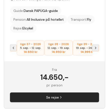
Guide
:
Dansk PAPUGA-guide
Pension
:
All Inclusive på hotellet
Transport
:
Fly
Rejse
:
Elcykel
Uge 37 - 2026
Uge 38 - 2026
Uge 39 - 2026
Ug
5. sep.
-
12. sep.
12. sep.
-
19. sep.
19. sep.
-
26. sep.
26
14.650
kr
14.950
kr
14.995
kr
Fra
14.650
,-
pr. person
Se rejse