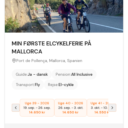
MIN FØRSTE ELCYKELFERIE PÅ
MALLORCA
Port de Pollença, Mallorca, Spanien
Guide
:
Ja - dansk
Pension
:
All Inclusive
Transport
:
Fly
Rejse
:
El-cykle
Uge 39 - 2026
Uge 40 - 2026
Uge 41 - 2026
19. sep.
-
26. sep.
26. sep.
-
3. okt.
3. okt.
-
10. okt.
14.650
kr
14.650
kr
14.550
kr