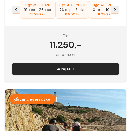
Uge 39 - 2026
Uge 40 - 2026
Uge 41 - 2026
19. sep.
-
26. sep.
26. sep.
-
3. okt.
3. okt.
-
10. okt.
11.550
kr
11.950
kr
11.250
kr
Fra
11.250
,-
pr. person
Se rejse
Landevejscykel