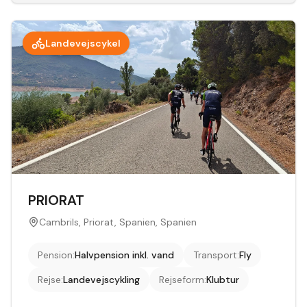
Landevejscykel
PRIORAT
Cambrils, Priorat, Spanien, Spanien
Pension
:
Halvpension inkl. vand
Transport
:
Fly
Rejse
:
Landevejscykling
Rejseform
:
Klubtur