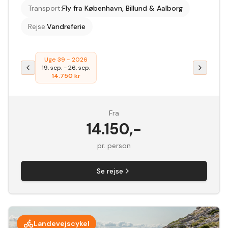
Transport
:
Fly fra København, Billund & Aalborg
Rejse
:
Vandreferie
Uge 39 - 2026
19. sep.
-
26. sep.
14.750
kr
Fra
14.150
,-
pr. person
Se rejse
Landevejscykel