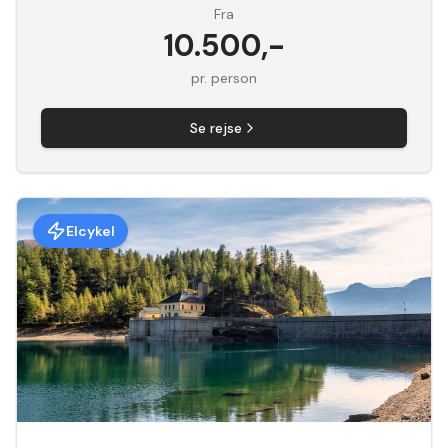
Fra
10.500
,-
pr. person
Se rejse
Elcykel