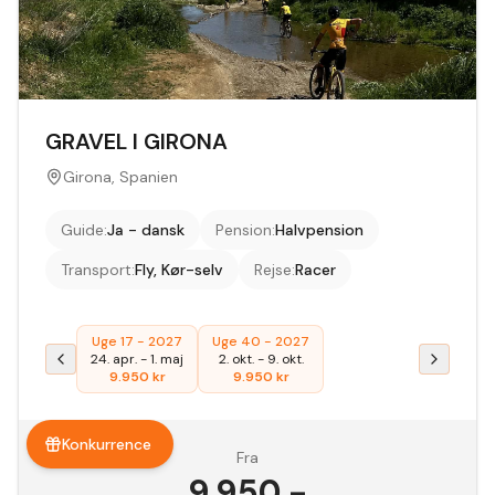
GRAVEL I GIRONA
Girona, Spanien
Guide
:
Ja - dansk
Pension
:
Halvpension
Transport
:
Fly, Kør-selv
Rejse
:
Racer
Uge 17 - 2027
Uge 40 - 2027
24. apr.
-
1. maj
2. okt.
-
9. okt.
9.950
kr
9.950
kr
Konkurrence
Fra
9.950
,-