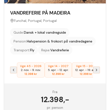
VANDREFERIE PÅ MADEIRA
Funchal, Portugal, Portugal
Guide
:
Dansk + lokal vandreguide
Pension
:
Halvpension & frokost på vandredagene
Transport
:
Fly
Rejse
:
Vandreferie
Uge 45 - 2026
Uge 14 - 2027
Uge 15 - 2027
2. nov.
-
9. nov.
5. apr.
-
12. apr.
12. apr.
-
19. apr.
12.398
kr
12.398
kr
12.398
kr
Fra
12.398
,-
pr. person