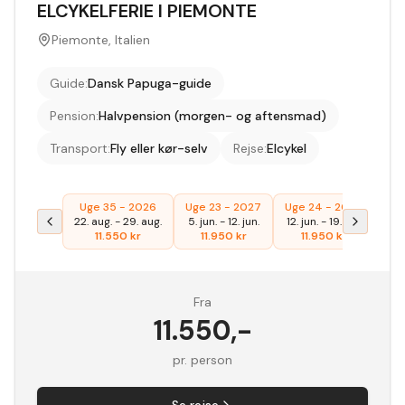
ELCYKELFERIE I PIEMONTE
Piemonte, Italien
Guide
:
Dansk Papuga-guide
Pension
:
Halvpension (morgen- og aftensmad)
Transport
:
Fly eller kør-selv
Rejse
:
Elcykel
Uge 35 - 2026
Uge 23 - 2027
Uge 24 - 2027
Ug
22. aug.
-
29. aug.
5. jun.
-
12. jun.
12. jun.
-
19. jun.
21. 
11.550
kr
11.950
kr
11.950
kr
Fra
11.550
,-
pr. person