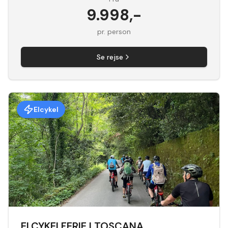
9.998
,-
pr. person
Se rejse
Elcykel
ELCYKELFERIE I TOSCANA