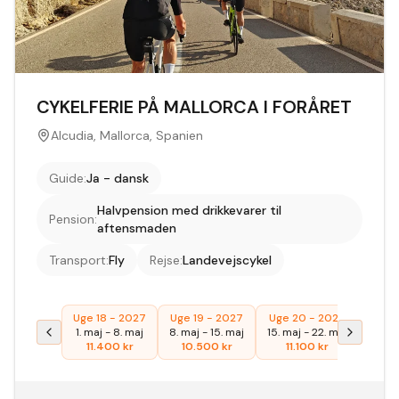
CYKELFERIE PÅ MALLORCA I FORÅRET
Alcudia, Mallorca, Spanien
Guide
:
Ja - dansk
Halvpension med drikkevarer til
Pension
:
aftensmaden
Transport
:
Fly
Rejse
:
Landevejscykel
Uge 18 - 2027
Uge 19 - 2027
Uge 20 - 2027
1. maj
-
8. maj
8. maj
-
15. maj
15. maj
-
22. maj
11.400
kr
10.500
kr
11.100
kr