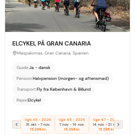
ELCYKEL PÅ GRAN CANARIA
Maspalomas, Gran Canaria, Spanien
Guide
:
Ja - dansk
Pension
:
Halvpension (morgen- og aftensmad)
Transport
:
Fly fra København & Billund
Rejse
:
Elcykel
Uge 45 - 2026
Uge 46 - 2026
Uge 47 - 2026
Uge
31. okt.
-
7. nov.
7. nov.
-
14. nov.
14. nov.
-
21. nov.
27. f
15.298
kr
15.298
kr
15.298
kr
1