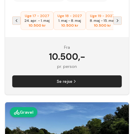
Uge 17 - 2027
Uge 18 - 2027
Uge 19 - 2027
24. apr.
-
1. maj
1. maj
-
8. maj
8. maj
-
15. maj
10.500
kr
10.500
kr
10.500
kr
Fra
10.500
,-
pr. person
Se rejse
Gravel