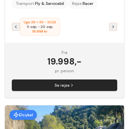
Transport
:
Fly & Servicebil
Rejse
:
Racer
Uge 38 + 39 - 2026
11. sep.
-
20. sep.
19.998
kr
Fra
19.998
,-
pr. person
Se rejse
Elcykel