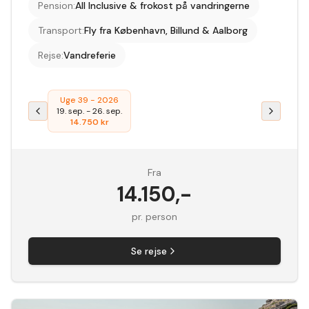
Pension
:
All Inclusive & frokost på vandringerne
Transport
:
Fly fra København, Billund & Aalborg
Rejse
:
Vandreferie
Uge 39 - 2026
19. sep.
-
26. sep.
14.750
kr
Fra
14.150
,-
pr. person
Se rejse