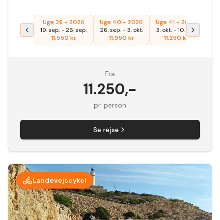
Uge 39 - 2026
Uge 40 - 2026
Uge 41 - 2026
19. sep.
-
26. sep.
26. sep.
-
3. okt.
3. okt.
-
10. okt.
11.550
kr
11.950
kr
11.250
kr
Fra
11.250
,-
pr. person
Se rejse
Landevejscykel