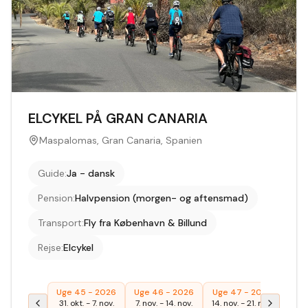
ELCYKEL PÅ GRAN CANARIA
Maspalomas, Gran Canaria, Spanien
Guide
:
Ja - dansk
Pension
:
Halvpension (morgen- og aftensmad)
Transport
:
Fly fra København & Billund
Rejse
:
Elcykel
Uge 45 - 2026
Uge 46 - 2026
Uge 47 - 2026
Uge
31. okt.
-
7. nov.
7. nov.
-
14. nov.
14. nov.
-
21. nov.
27. f