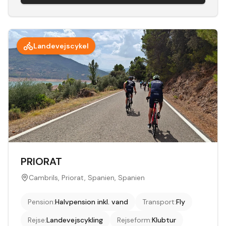
Landevejscykel
PRIORAT
Cambrils, Priorat, Spanien, Spanien
Pension
:
Halvpension inkl. vand
Transport
:
Fly
Rejse
:
Landevejscykling
Rejseform
:
Klubtur