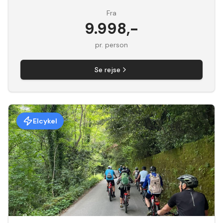
Fra
9.998
,-
pr. person
Se rejse
Elcykel