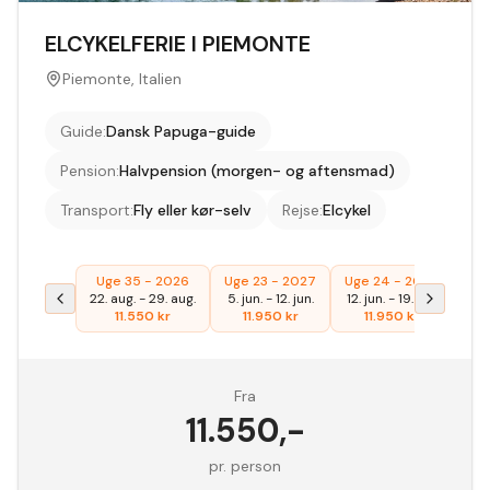
ELCYKELFERIE I PIEMONTE
Piemonte, Italien
Guide
:
Dansk Papuga-guide
Pension
:
Halvpension (morgen- og aftensmad)
Transport
:
Fly eller kør-selv
Rejse
:
Elcykel
Uge 35 - 2026
Uge 23 - 2027
Uge 24 - 2027
Ug
22. aug.
-
29. aug.
5. jun.
-
12. jun.
12. jun.
-
19. jun.
21. 
11.550
kr
11.950
kr
11.950
kr
Fra
11.550
,-
pr. person