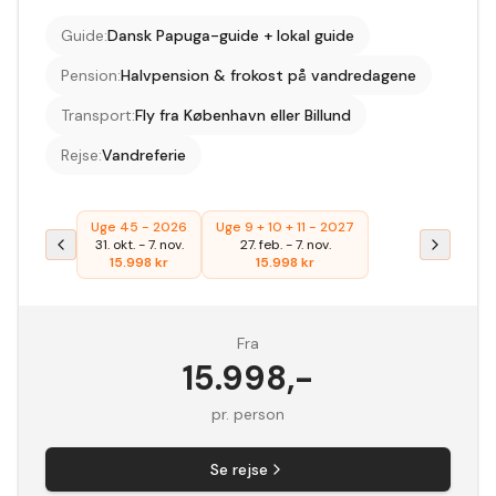
Guide
:
Dansk Papuga-guide + lokal guide
Pension
:
Halvpension & frokost på vandredagene
Transport
:
Fly fra København eller Billund
Rejse
:
Vandreferie
Uge 45 - 2026
Uge 9 + 10 + 11 - 2027
31. okt.
-
7. nov.
27. feb.
-
7. nov.
15.998
kr
15.998
kr
Fra
15.998
,-
pr. person
Se rejse