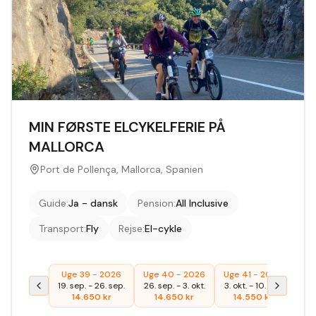
MIN FØRSTE ELCYKELFERIE PÅ
MALLORCA
Port de Pollença, Mallorca, Spanien
Guide
:
Ja - dansk
Pension
:
All Inclusive
Transport
:
Fly
Rejse
:
El-cykle
Uge 39 - 2026
Uge 40 - 2026
Uge 41 - 2026
19. sep.
-
26. sep.
26. sep.
-
3. okt.
3. okt.
-
10. okt.
14.650
kr
14.650
kr
14.550
kr