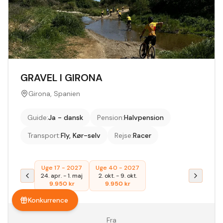
GRAVEL I GIRONA
Girona, Spanien
Guide
:
Ja - dansk
Pension
:
Halvpension
Transport
:
Fly, Kør-selv
Rejse
:
Racer
Uge 17 - 2027
Uge 40 - 2027
24. apr.
-
1. maj
2. okt.
-
9. okt.
9.950
kr
9.950
kr
Konkurrence
Fra