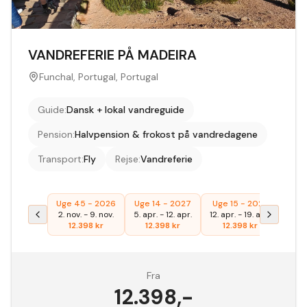
VANDREFERIE PÅ MADEIRA
Funchal, Portugal, Portugal
Guide
:
Dansk + lokal vandreguide
Pension
:
Halvpension & frokost på vandredagene
Transport
:
Fly
Rejse
:
Vandreferie
Uge 45 - 2026
Uge 14 - 2027
Uge 15 - 2027
2. nov.
-
9. nov.
5. apr.
-
12. apr.
12. apr.
-
19. apr.
12.398
kr
12.398
kr
12.398
kr
Fra
12.398
,-