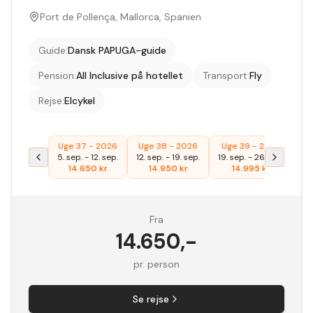
Port de Pollença, Mallorca, Spanien
Guide
:
Dansk PAPUGA-guide
Pension
:
All Inclusive på hotellet
Transport
:
Fly
Rejse
:
Elcykel
Uge 37 - 2026
Uge 38 - 2026
Uge 39 - 2026
Ug
5. sep.
-
12. sep.
12. sep.
-
19. sep.
19. sep.
-
26. sep.
26
14.650
kr
14.950
kr
14.995
kr
Fra
14.650
,-
pr. person
Se rejse