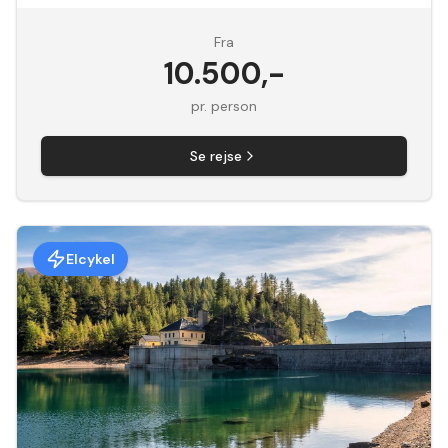
Fra
10.500
,-
pr. person
Se rejse
Elcykel