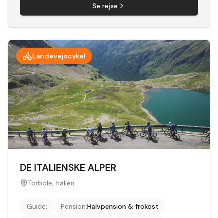
Se rejse
Landevejscykel
DE ITALIENSKE ALPER
Torbole, Italien
Guide
:
Pension
:
Halvpension & frokost