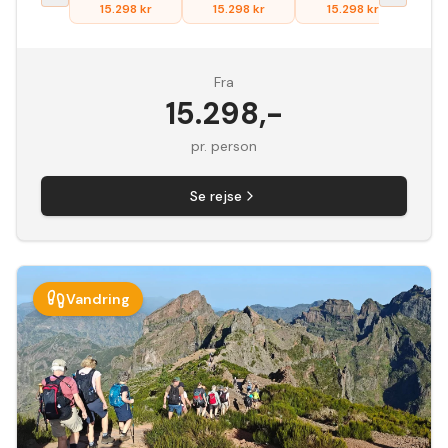
15.298
kr
15.298
kr
15.298
kr
1
Fra
15.298
,-
pr. person
Se rejse
Vandring