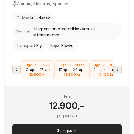
Alcudia, Mallorca, Spanien
Guide
:
Ja - dansk
Halvpension med drikkevarer til
Pension
:
aftensmaden
Transport
:
Fly
Rejse
:
Elcykel
Uge 15 - 2027
Uge 16 - 2027
Uge 17 - 2027
Uge 
10. apr.
-
17. apr.
17. apr.
-
24. apr.
24. apr.
-
1. maj
1. m
12.900
kr
12.900
kr
13.100
kr
1
Fra
12.900
,-
pr. person
Se rejse