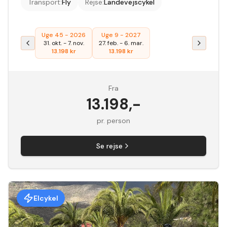
Transport
:
Fly
Rejse
:
Landevejscykel
Uge 45 - 2026
Uge 9 - 2027
31. okt.
-
7. nov.
27. feb.
-
6. mar.
13.198
kr
13.198
kr
Fra
13.198
,-
pr. person
Se rejse
Elcykel