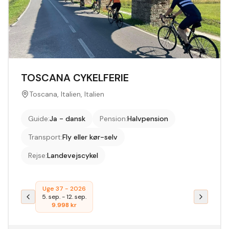
TOSCANA CYKELFERIE
Toscana, Italien, Italien
Guide
:
Ja - dansk
Pension
:
Halvpension
Transport
:
Fly eller kør-selv
Rejse
:
Landevejscykel
Uge 37 - 2026
5. sep.
-
12. sep.
9.998
kr