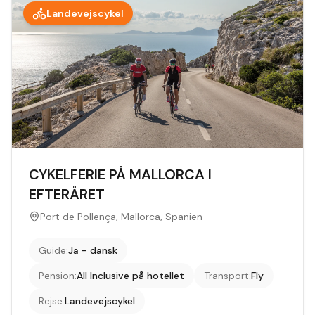
Landevejscykel
CYKELFERIE PÅ MALLORCA I
EFTERÅRET
Port de Pollença, Mallorca, Spanien
Guide
:
Ja - dansk
Pension
:
All Inclusive på hotellet
Transport
:
Fly
Rejse
:
Landevejscykel