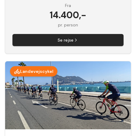
Fra
14.400
,-
pr. person
Se rejse
Landevejscykel