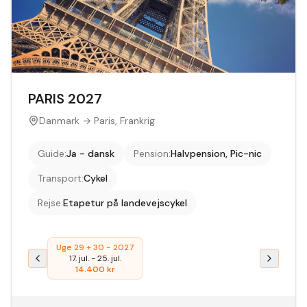
PARIS 2027
Danmark → Paris, Frankrig
Guide
:
Ja - dansk
Pension
:
Halvpension, Pic-nic
Transport
:
Cykel
Rejse
:
Etapetur på landevejscykel
Uge 29 + 30 - 2027
17. jul.
-
25. jul.
14.400
kr