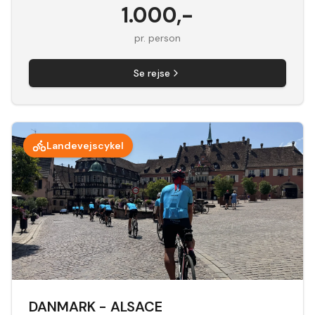
1.000
,-
pr. person
Se rejse
Landevejscykel
DANMARK - ALSACE