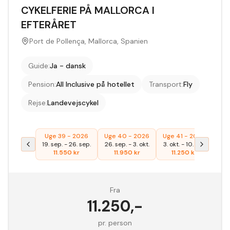
CYKELFERIE PÅ MALLORCA I
EFTERÅRET
Port de Pollença, Mallorca, Spanien
Guide
:
Ja - dansk
Pension
:
All Inclusive på hotellet
Transport
:
Fly
Rejse
:
Landevejscykel
Uge 39 - 2026
Uge 40 - 2026
Uge 41 - 2026
19. sep.
-
26. sep.
26. sep.
-
3. okt.
3. okt.
-
10. okt.
11.550
kr
11.950
kr
11.250
kr
Fra
11.250
,-
pr. person