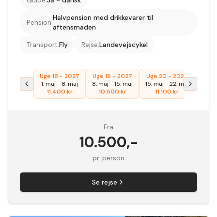
Guide
:
Ja - dansk
Halvpension med drikkevarer til
Pension
:
aftensmaden
Transport
:
Fly
Rejse
:
Landevejscykel
Uge 18 - 2027
Uge 19 - 2027
Uge 20 - 2027
1. maj
-
8. maj
8. maj
-
15. maj
15. maj
-
22. maj
11.400
kr
10.500
kr
11.100
kr
Fra
10.500
,-
pr. person
Se rejse