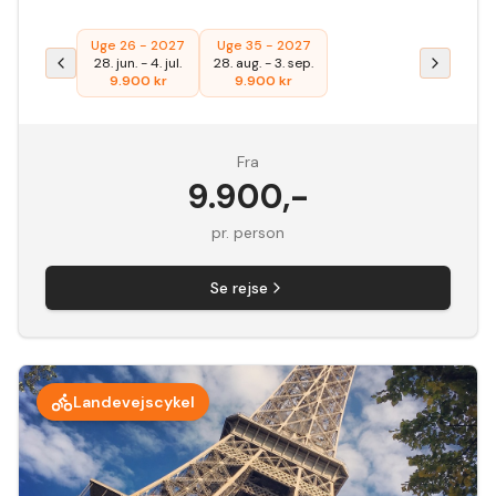
Uge 26 - 2027
Uge 35 - 2027
28. jun.
-
4. jul.
28. aug.
-
3. sep.
9.900
kr
9.900
kr
Fra
9.900
,-
pr. person
Se rejse
Landevejscykel