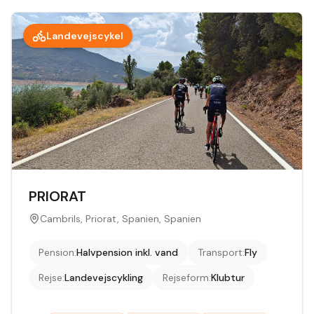
Landevejscykel
PRIORAT
Cambrils, Priorat, Spanien, Spanien
Pension
:
Halvpension inkl. vand
Transport
:
Fly
Rejse
:
Landevejscykling
Rejseform
:
Klubtur