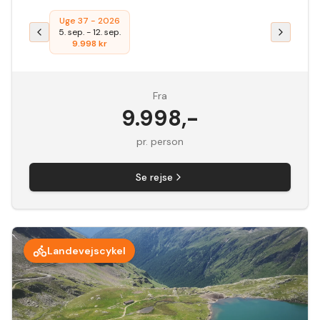
Uge 37 - 2026
5. sep.
-
12. sep.
9.998
kr
Fra
9.998
,-
pr. person
Se rejse
Landevejscykel