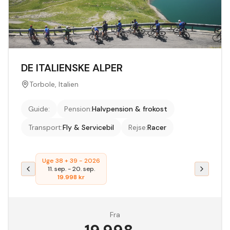
DE ITALIENSKE ALPER
Torbole, Italien
Guide
:
Pension
:
Halvpension & frokost
Transport
:
Fly & Servicebil
Rejse
:
Racer
Uge 38 + 39 - 2026
11. sep.
-
20. sep.
19.998
kr
Fra