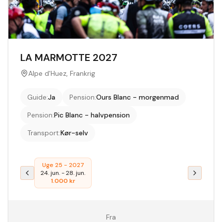
LA MARMOTTE 2027
Alpe d'Huez, Frankrig
Guide
:
Ja
Pension
:
Ours Blanc - morgenmad
Pension
:
Pic Blanc - halvpension
Transport
:
Kør-selv
Uge 25 - 2027
24. jun.
-
28. jun.
1.000
kr
Fra