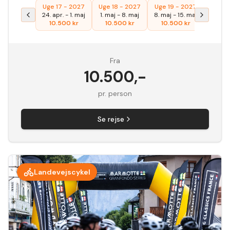
Uge 17 - 2027
Uge 18 - 2027
Uge 19 - 2027
24. apr.
-
1. maj
1. maj
-
8. maj
8. maj
-
15. maj
10.500
kr
10.500
kr
10.500
kr
Fra
10.500
,-
pr. person
Se rejse
Landevejscykel