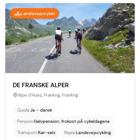
Landevejscykel
DE FRANSKE ALPER
Alpe d'Huez, Frankrig, Frankrig
Guide
:
Ja - dansk
Pension
:
Halvpension, frokost på cykeldagene
Transport
:
Kør-selv
Rejse
:
Landevejscykling