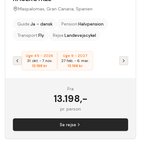
Maspalomas, Gran Canaria, Spanien
Guide
:
Ja - dansk
Pension
:
Halvpension
Transport
:
Fly
Rejse
:
Landevejscykel
Uge 45 - 2026
Uge 9 - 2027
31. okt.
-
7. nov.
27. feb.
-
6. mar.
13.198
kr
13.198
kr
Fra
13.198
,-
pr. person
Se rejse