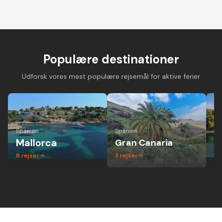
Cykelferie på
Cykelferie på elcykel -
Vandreferie i mi
landevejscykel med
aktiv ferie hvor alle
gruppe - altid 
danske guider og
kan være med
dansk guide
forskellige niveauer
Populære destinationer
Udforsk vores mest populære rejsemål for aktive ferier
Spanien
Spanien
Ita
Mallorca
Gran Canaria
P
8
rejser
3
rejser
1
r