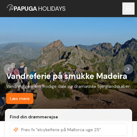
PAPUGA
HOLIDAYS
Vandreferie på smukke Madeira
Vandring gennem frodige dale og dramatiske bjerglandskaber
Læs mere
Find din drømmerejse