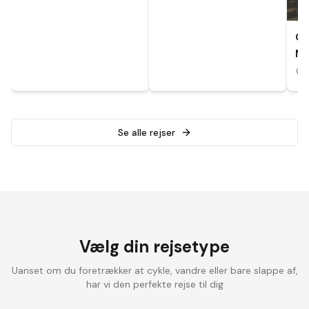
CY
MA
A
Se alle rejser
Vælg din rejsetype
Uanset om du foretrækker at cykle, vandre eller bare slappe af,
har vi den perfekte rejse til dig
Landevejscykling
Elcykelrejser
Vandrefer