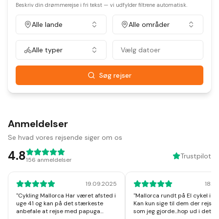
Beskriv din drømmerejse i fri tekst — vi udfylder filtrene automatisk.
Alle lande
Alle områder
Alle typer
Vælg datoer
Søg rejser
Anmeldelser
Se hvad vores rejsende siger om os
4.8
Trustpilot
156
anmeldelser
19.09.2025
18.1
"
Cykling Mallorca Har været afsted i
"
Mallorca rundt på El cykel i u
uge 41 og kan på det stærkeste
Kan kun sige til dem der rejser
anbefale at rejse med papuga
som jeg gjorde...hop ud i det, I v