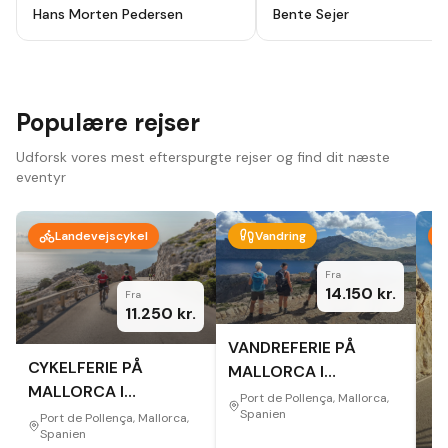
holydays, alt godt planlagt fra start
ikke fortryde. Lutter skønne
Hans Morten Pedersen
Bente Sejer
til slut, modtog en app hvor alt var
mennesker, omgivelser og
beskrevet så der ikke var noget at
oplevelser.
"
tage fejl af inden afrejse. Hotel
,guider ,cykler som var lejet var i top
, har været afsted 10 gange før men
vi så nye ting og ruter hver dag.
Bare se at komme afsted der er
Populære rejser
noget for en hver.
"
Udforsk vores mest efterspurgte rejser og find dit næste
eventyr
Landevejscykel
Vandring
Fra
14.150
kr.
Fra
11.250
kr.
VANDREFERIE PÅ
CYKELFERIE PÅ
MALLORCA I
MALLORCA I
EFTERÅRET
Port de Pollença, Mallorca,
EFTERÅRET
Spanien
Port de Pollença, Mallorca,
Spanien