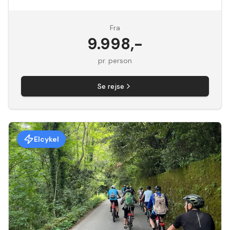
Fra
9.998
,-
pr. person
Se rejse
Elcykel