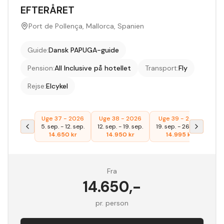
EFTERÅRET
Port de Pollença, Mallorca, Spanien
Guide
:
Dansk PAPUGA-guide
Pension
:
All Inclusive på hotellet
Transport
:
Fly
Rejse
:
Elcykel
Uge 37 - 2026
Uge 38 - 2026
Uge 39 - 2026
Ug
5. sep.
-
12. sep.
12. sep.
-
19. sep.
19. sep.
-
26. sep.
26
14.650
kr
14.950
kr
14.995
kr
Fra
14.650
,-
pr. person