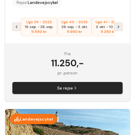
Rejse
:
Landevejscykel
Uge 39 - 2026
Uge 40 - 2026
Uge 41 - 2026
19. sep.
-
26. sep.
26. sep.
-
3. okt.
3. okt.
-
10. okt.
11.550
kr
11.950
kr
11.250
kr
Fra
11.250
,-
pr. person
Se rejse
Landevejscykel