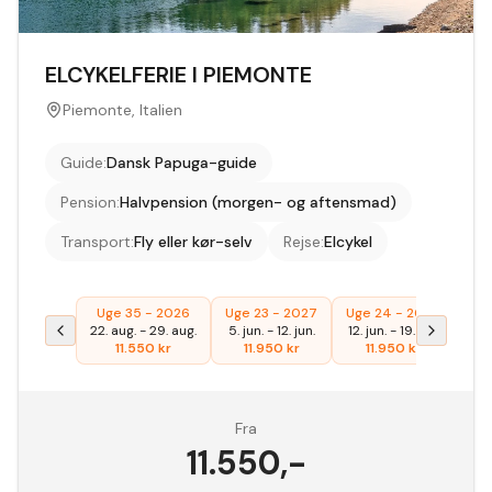
ELCYKELFERIE I PIEMONTE
Piemonte, Italien
Guide
:
Dansk Papuga-guide
Pension
:
Halvpension (morgen- og aftensmad)
Transport
:
Fly eller kør-selv
Rejse
:
Elcykel
Uge 35 - 2026
Uge 23 - 2027
Uge 24 - 2027
Ug
22. aug.
-
29. aug.
5. jun.
-
12. jun.
12. jun.
-
19. jun.
21. 
11.550
kr
11.950
kr
11.950
kr
Fra
11.550
,-