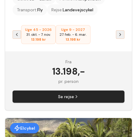
Transport
:
Fly
Rejse
:
Landevejscykel
Uge 45 - 2026
Uge 9 - 2027
31. okt.
-
7. nov.
27. feb.
-
6. mar.
13.198
kr
13.198
kr
Fra
13.198
,-
pr. person
Se rejse
Elcykel