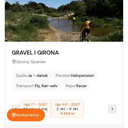
GRAVEL I GIRONA
Girona, Spanien
Guide
:
Ja - dansk
Pension
:
Halvpension
Transport
:
Fly, Kør-selv
Rejse
:
Racer
Uge 17 - 2027
Uge 40 - 2027
24. apr.
-
1. maj
2. okt.
-
9. okt.
9.950
kr
9.950
kr
Konkurrence