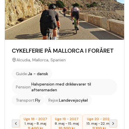
CYKELFERIE PÅ MALLORCA I FORÅRET
Alcudia, Mallorca, Spanien
Guide
:
Ja - dansk
Halvpension med drikkevarer til
Pension
:
aftensmaden
Transport
:
Fly
Rejse
:
Landevejscykel
Uge 18 - 2027
Uge 19 - 2027
Uge 20 - 2027
1. maj
-
8. maj
8. maj
-
15. maj
15. maj
-
22. maj
11.400
kr
10.500
kr
11.100
kr