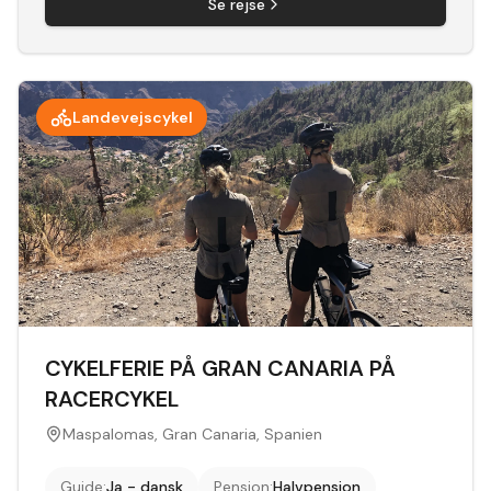
Se rejse
Landevejscykel
CYKELFERIE PÅ GRAN CANARIA PÅ
RACERCYKEL
Maspalomas, Gran Canaria, Spanien
Guide
:
Ja - dansk
Pension
:
Halvpension