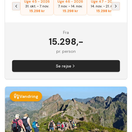
Uge 45 - 2026
Uge 46 - 2026
Uge 47 - 2026
Uge
31. okt.
-
7. nov.
7. nov.
-
14. nov.
14. nov.
-
21. nov.
27. f
15.298
kr
15.298
kr
15.298
kr
1
Fra
15.298
,-
pr. person
Se rejse
Vandring