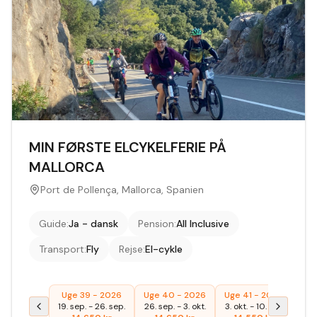
MIN FØRSTE ELCYKELFERIE PÅ
MALLORCA
Port de Pollença, Mallorca, Spanien
Guide
:
Ja - dansk
Pension
:
All Inclusive
Transport
:
Fly
Rejse
:
El-cykle
Uge 39 - 2026
Uge 40 - 2026
Uge 41 - 2026
19. sep.
-
26. sep.
26. sep.
-
3. okt.
3. okt.
-
10. okt.