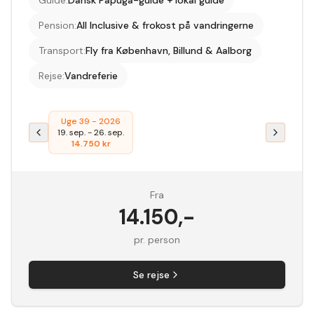
Guide
:
Dansk Papuga-guide + lokal guide
Pension
:
All Inclusive & frokost på vandringerne
Transport
:
Fly fra København, Billund & Aalborg
Rejse
:
Vandreferie
Uge 39 - 2026
19. sep.
-
26. sep.
14.750
kr
Fra
14.150
,-
pr. person
Se rejse