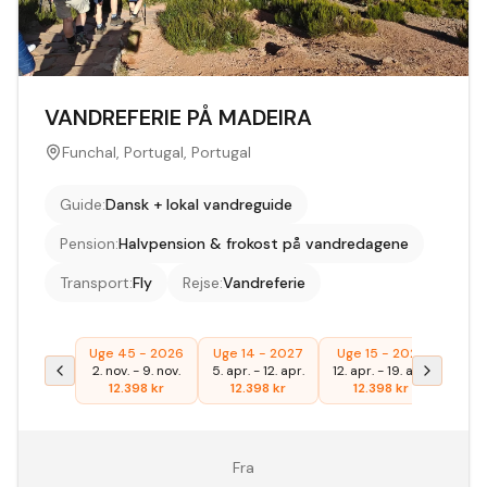
VANDREFERIE PÅ MADEIRA
Funchal, Portugal, Portugal
Guide
:
Dansk + lokal vandreguide
Pension
:
Halvpension & frokost på vandredagene
Transport
:
Fly
Rejse
:
Vandreferie
Uge 45 - 2026
Uge 14 - 2027
Uge 15 - 2027
2. nov.
-
9. nov.
5. apr.
-
12. apr.
12. apr.
-
19. apr.
12.398
kr
12.398
kr
12.398
kr
Fra