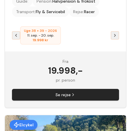
Guide
:
Pension
:
Halvpension & frokost
Transport
:
Fly & Servicebil
Rejse
:
Racer
Uge 38 + 39 - 2026
11. sep.
-
20. sep.
19.998
kr
Fra
19.998
,-
pr. person
Se rejse
Elcykel