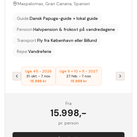
Maspalomas, Gran Canaria, Spanien
Guide
:
Dansk Papuga-guide + lokal guide
Pension
:
Halvpension & frokost på vandredagene
Transport
:
Fly fra København eller Billund
Rejse
:
Vandreferie
Uge 45 - 2026
Uge 9 + 10 + 11 - 2027
31. okt.
-
7. nov.
27. feb.
-
7. nov.
15.998
kr
15.998
kr
Fra
15.998
,-
pr. person