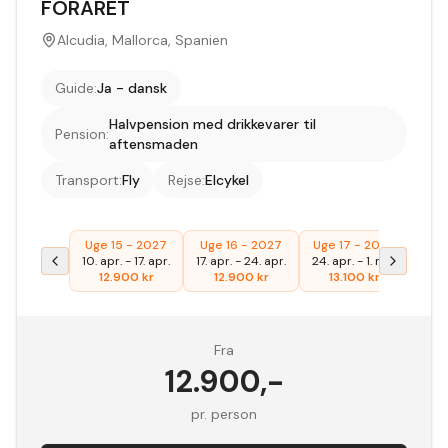
FORÅRET
Alcudia, Mallorca, Spanien
Guide
:
Ja - dansk
Halvpension med drikkevarer til
Pension
:
aftensmaden
Transport
:
Fly
Rejse
:
Elcykel
Uge 15 - 2027
Uge 16 - 2027
Uge 17 - 2027
Uge 
10. apr.
-
17. apr.
17. apr.
-
24. apr.
24. apr.
-
1. maj
1. m
12.900
kr
12.900
kr
13.100
kr
1
Fra
12.900
,-
pr. person