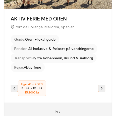
AKTIV FERIE MED OREN
Port de Pollença, Mallorca, Spanien
Guide
:
Oren + lokal guide
Pension
:
All Inclusive & frokost på vandringerne
Transport
:
Fly fra København, Billund & Aalborg
Rejse
:
Aktiv ferie
Uge 41 - 2026
3. okt.
-
10. okt.
15.900
kr
Fra