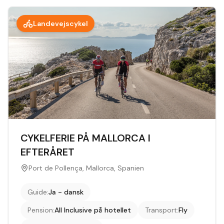
Landevejscykel
CYKELFERIE PÅ MALLORCA I
EFTERÅRET
Port de Pollença, Mallorca, Spanien
Guide
:
Ja - dansk
Pension
:
All Inclusive på hotellet
Transport
:
Fly