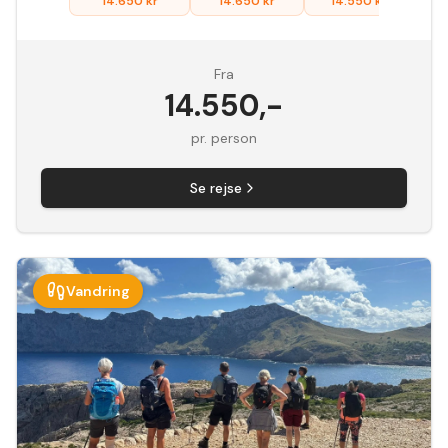
14.650
kr
14.650
kr
14.550
kr
Fra
14.550
,-
pr. person
Se rejse
Vandring