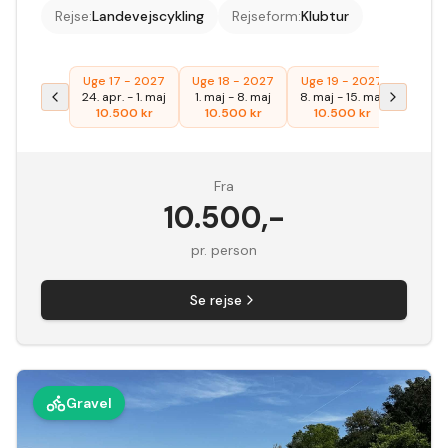
Rejse
:
Landevejscykling
Rejseform
:
Klubtur
Uge 17 - 2027
Uge 18 - 2027
Uge 19 - 2027
24. apr.
-
1. maj
1. maj
-
8. maj
8. maj
-
15. maj
10.500
kr
10.500
kr
10.500
kr
Fra
10.500
,-
pr. person
Se rejse
Gravel