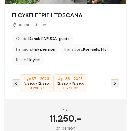
ELCYKELFERIE I TOSCANA
Toscana, Italien
Guide
:
Dansk PAPUGA-guide
Pension
:
Halvpension
Transport
:
Kør-selv, Fly
Rejse
:
Elcykel
Uge 37 - 2026
Uge 38 - 2026
5. sep.
-
12. sep.
12. sep.
-
19. sep.
11.250
kr
11.250
kr
Fra
11.250
,-
pr. person