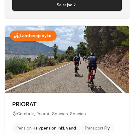
Se rejse
Landevejscykel
PRIORAT
Cambrils, Priorat, Spanien, Spanien
Pension
:
Halvpension inkl. vand
Transport
:
Fly