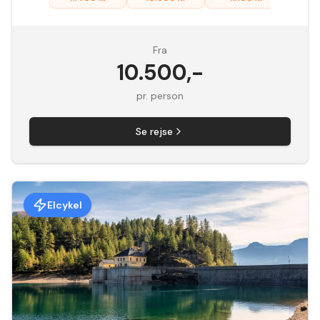
Fra
10.500
,-
pr. person
Se rejse
Elcykel