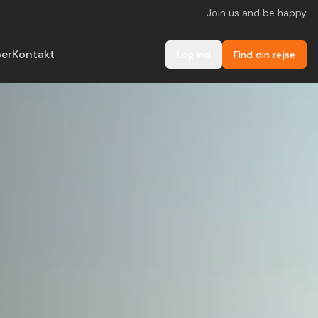
Join us and be happy
ber
Kontakt
Log ind
Find din rejse