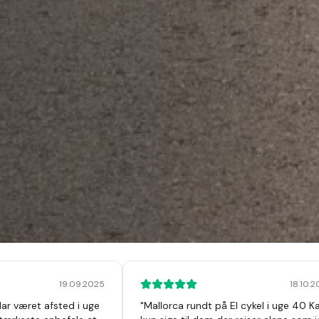
19.09.2025
18.10.
Har været afsted i uge
"
Mallorca rundt på El cykel i uge 40 K