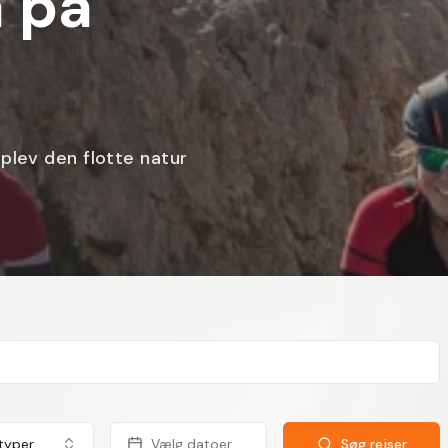
 Toscana med
cykeloplevelser
 typer
Vælg datoer
Søg rejser