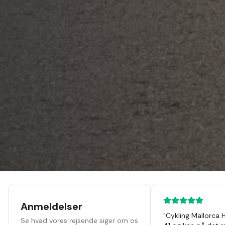
Anmeldelser
"
Cykling Mallorca 
Se hvad vores rejsende siger om os