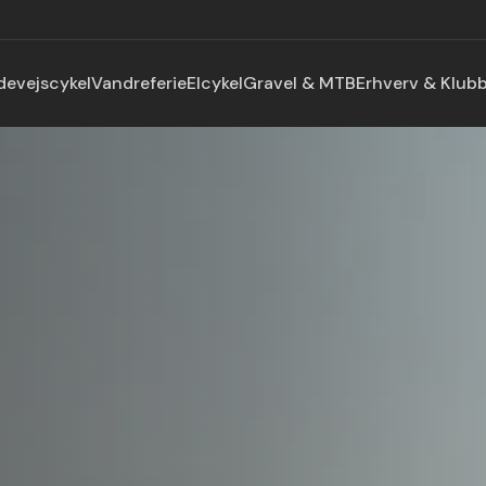
devejscykel
Vandreferie
Elcykel
Gravel & MTB
Erhverv & Klub