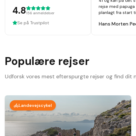
41 og kan på det s
rejse med papuga 
4.8
planlagt fra start 
156
anmeldelser
hvor alt var beskre
Se på Trustpilot
Hans Morten Pe
noget at tage fejl 
,guider ,cykler som 
været afsted 10 ga
ting og ruter hver
afsted der er noget
Populære rejser
Udforsk vores mest efterspurgte rejser og find dit
Landevejscykel