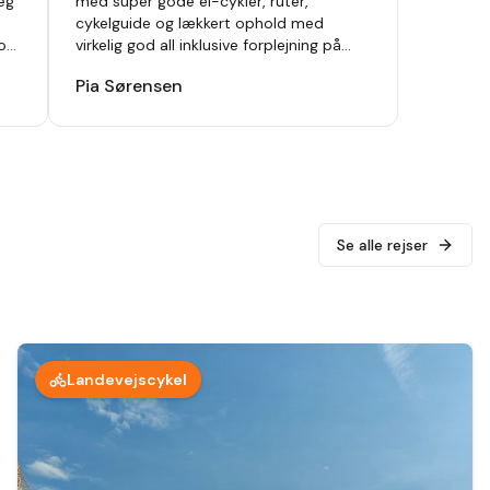
jeg
med super gode el-cykler, ruter,
cykelguide og lækkert ophold med
 og
virkelig god all inklusive forplejning på
(A10Hotels) Club del Sol Resort and Spa.
Pia Sørensen
Kan varmt anbefales.
"
Se alle rejser
Landevejscykel