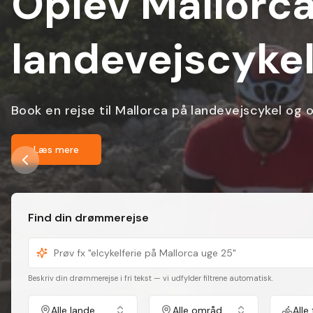
Elcykelferie i
dansk guide
Smukke udsigter, italiensk charme og hyggelige 
Læs mere
Find din drømmerejse
Beskriv din drømmerejse i fri tekst — vi udfylder filtrene automatisk.
Alle lande
Alle områder
Alle