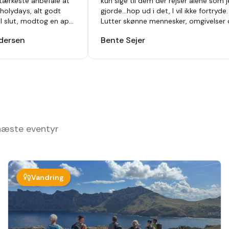
tærkeste anbefale at
kun sige til dem der rejser alene som 
holydays, alt godt
gjorde...hop ud i det, I vil ikke fortryde.
til slut, modtog en app
Lutter skønne mennesker, omgivelser
vet så der ikke var
oplevelser.
"
dersen
Bente Sejer
af inden afrejse. Hotel
var lejet var i top , har
nge før men vi så nye
 dag. Bare se at komme
 for en hver.
"
 næste eventyr
Vandring