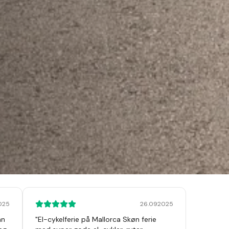
2025
26.092025
an
"
El-cykelferie på Mallorca Skøn ferie