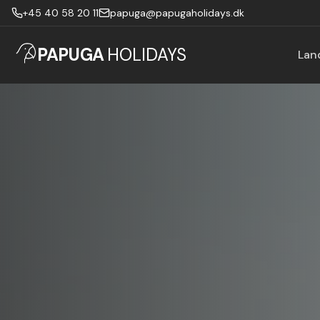
+45 40 58 20 11
papuga@papugaholidays.dk
PAPUGA
HOLIDAYS
Lan